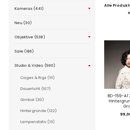
Alle Produk
Kameras (441)
Neu (30)
Objektive (538)
Sale (186)
Studio & Video (590)
e
Cages & Rigs (111)
Dauerlicht (107)
BD-159-A1 
Gimbal (30)
Hintergru
Gr
Hintergründe (122)
99,
Lampenstativ (13)