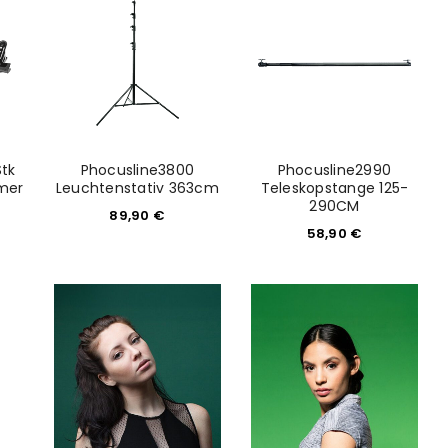
tk
Phocusline3800
Phocusline2990
mer
Leuchtenstativ 363cm
Teleskopstange 125-
290CM
89,90
€
58,90
€