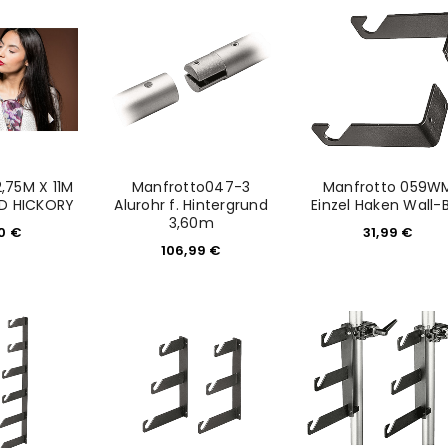
2,75M X 11M
Manfrotto047-3
Manfrotto 059W
D HICKORY
Alurohr f. Hintergrund
Einzel Haken Wall-
3,60m
00
€
31,99
€
106,99
€
REGISTRIEREN