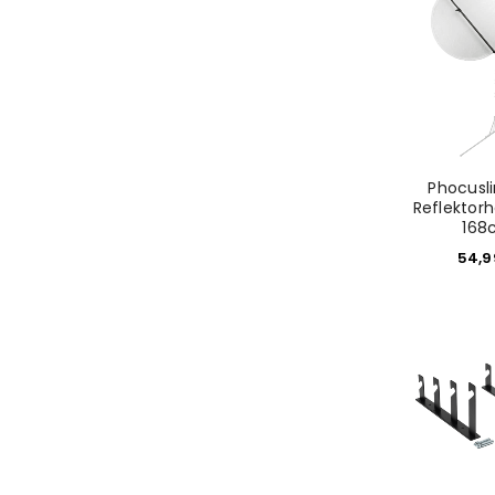
Phocusl
Reflektorh
168
54,