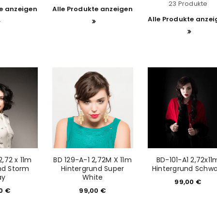
23 Produkte
te anzeigen
Alle Produkte anzeigen
Alle Produkte anze
2,72 x 11m
BD 129-A-1 2,72M X 11m
BD-101-A1 2,72x11
nd Storm
Hintergrund Super
Hintergrund Schwa
ay
White
99,00
€
00
€
99,00
€