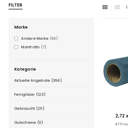
FILTER
E
ra
era
Marke
Andere Marke
(95)
amera
Manfrotto
(7)
Kategorie
Aktuelle Angebote (356)
Ferngläser (123)
Gebraucht (211)
2,72 
Gutscheine (0)
47 Pro