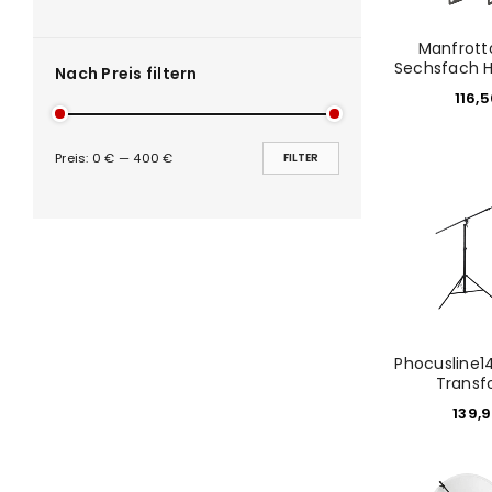
Benutzername oder E-Mail-Adre
Manfrott
Sechsfach H
Nach Preis filtern
116,
Passwort
*
Preis:
0 €
—
400 €
FILTER
Anmeldeformular geschü
ANMELDEN
PASSWORT VERGESSEN?
Phocusline1
Transf
139,