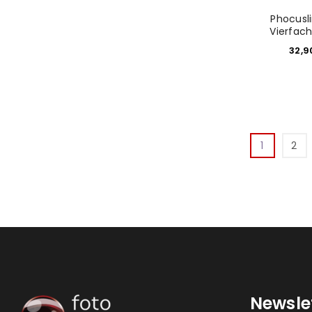
Phocusl
Vierfac
32,
1
2
Newsle