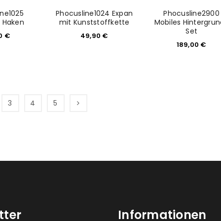
ine1025
Phocusline1024 Expan
Phocusline2900
h Haken
mit Kunststoffkette
Mobiles Hintergru
Set
90
€
49,90
€
189,00
€
3
4
5
tter
Informationen