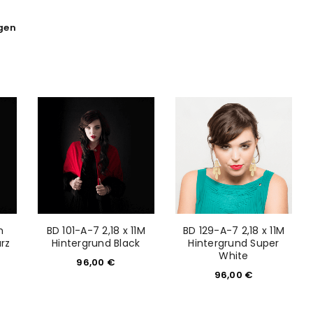
igen
m
BD 101-A-7 2,18 x 11M
BD 129-A-7 2,18 x 11M
rz
Hintergrund Black
Hintergrund Super
White
96,00
€
96,00
€