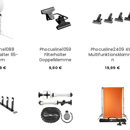
ine1088
Phocusline1059
Phocusline2409 4S
alter 65-
Filterhalter
Multifunktionsklam
cm
Doppelklemme
n
99
€
9,90
€
19,99
€