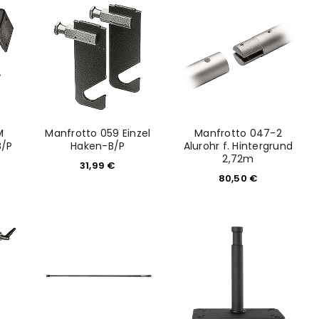
M
Manfrotto 059 Einzel
Manfrotto 047-2
B/P
Haken-B/P
Alurohr f. Hintergrund
2,72m
31,99
€
80,50
€