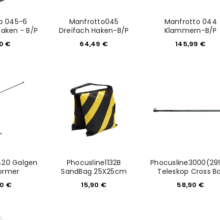
sse
*
E-Mail-Adresse
*
o 045-6
Manfrotto045
Manfrotto 044
aken - B/P
Dreifach Haken-B/P
Klammern-B/P
50
€
64,49
€
145,99
€
Ein Link zum Erstellen eines n
Mail-Adresse gesendet.
NEWSLETTER ABONNIEREN
tzt durch
WP Captcha
Please select all the ways you 
Angemeldet bleiben
Ich stimme zu
Ja, ich möchte ein Kunden
420 Galgen
Phocusline1132B
Phocusline3000(29
Datenschutzerklärung
.
*
ormer
SandBag 25X25cm
Teleskop Cross B
90
€
15,90
€
58,90
€
REGISTRIEREN