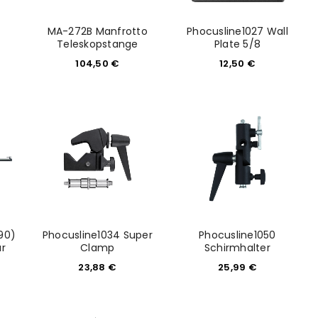
MA-272B Manfrotto
Phocusline1027 Wall
Teleskopstange
Plate 5/8
104,50
€
12,50
€
euen Passworts wird an deine E-
would like to hear from us
konto eröffnen und akzeptiere die
90)
Phocusline1034 Super
Phocusline1050
ar
Clamp
Schirmhalter
23,88
€
25,99
€