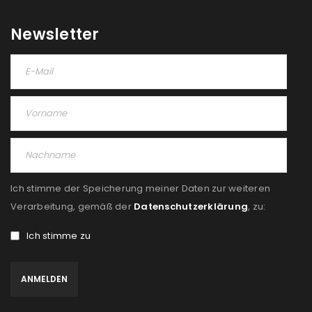
Please select all the ways you would like to hear from
Newsletter
us
Ich stimme zu
Ja, ich möchte ein Kundenkonto eröffnen und
akzeptiere die
Datenschutzerklärung
.
*
REGISTRIEREN
Ich stimme der Speicherung meiner Daten zur weiteren
Verarbeitung, gemäß der
Datenschutzerklärung
, zu:
Ich stimme zu