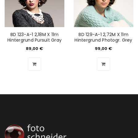
BD 123-A-1 2,18M X 11m
BD 129-A-1 2,72M X 11m
Hintergrund Pursuit Gray
Hintergrund Photogr. Grey
89,00
€
99,00
€
ANMELDEN
Benutzername oder E-Mail-Adresse
*
Passwort
*