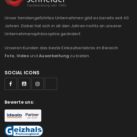
Anmeldeformular geschützt durch
WP Captcha
Unser familiengeführtes Unternehmen gibt es bereits seit 40
Angemeldet bleiben
ANMELDEN
Jahren. Dabei hat sich in all den Jahren nichts an unserer
Unternehmensphilosophie geändert:
PASSWORT VERGESSEN?
Unseren Kunden das beste Einkaufserlebnis im Bereich
Foto
,
Video
und
Ausarbeitung
zu bieten.
REGISTRIEREN
SOCIAL ICONS
E-Mail-Adresse
*
Bewerte uns:
Ein Link zum Erstellen eines neuen Passworts wird an
deine E-Mail-Adresse gesendet.
NEWSLETTER ABONNIEREN