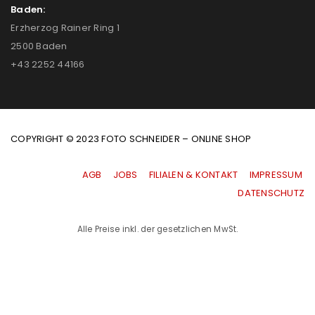
Baden:
Erzherzog Rainer Ring 1
2500 Baden
+43 2252 44166
COPYRIGHT © 2023 FOTO SCHNEIDER – ONLINE SHOP
AGB
|
JOBS
|
FILIALEN & KONTAKT
|
IMPRESSUM
|
DATENSCHUTZ
Alle Preise inkl. der gesetzlichen MwSt.