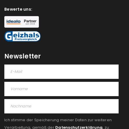
deine E-Mail-Adresse gesendet.
Bewerte uns:
NEWSLETTER ABONNIEREN
Please select all the ways you would like to hear from
us
Ich stimme zu
Newsletter
Ja, ich möchte ein Kundenkonto eröffnen und
akzeptiere die
Datenschutzerklärung
.
*
REGISTRIEREN
Ich stimme der Speicherung meiner Daten zur weiteren
Verarbeitung, gemäß der
Datenschutzerklärung
, zu: