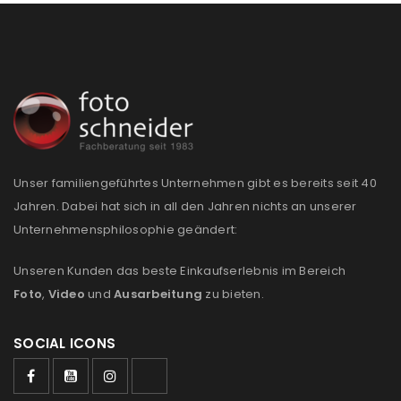
Passwort
*
Anmeldeformular geschützt durch
WP Captcha
Angemeldet bleiben
ANMELDEN
Unser familiengeführtes Unternehmen gibt es bereits seit 40
PASSWORT VERGESSEN?
Jahren. Dabei hat sich in all den Jahren nichts an unserer
Unternehmensphilosophie geändert:
REGISTRIEREN
Unseren Kunden das beste Einkaufserlebnis im Bereich
Foto
,
Video
und
Ausarbeitung
zu bieten.
E-Mail-Adresse
*
SOCIAL ICONS
Ein Link zum Erstellen eines neuen Passworts wird an