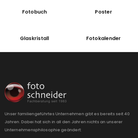
Angemeldet bleiben
ANMELDEN
Fotobuch
Poster
PASSWORT VERGESSEN?
Glaskristall
Fotokalender
REGISTRIEREN
E-Mail-Adresse
*
Ein Link zum Erstellen eines neuen Passworts wird an
deine E-Mail-Adresse gesendet.
NEWSLETTER ABONNIEREN
Unser familiengeführtes Unternehmen gibt es bereits seit 40
Jahren. Dabei hat sich in all den Jahren nichts an unserer
Please select all the ways you would like to hear from
Unternehmensphilosophie geändert:
us