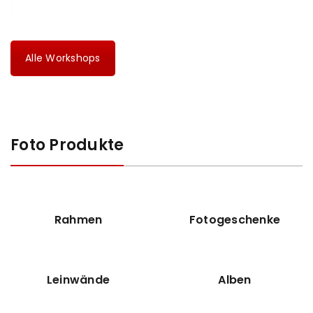
Alle Workshops
ANMELDEN
Foto Produkte
Benutzername oder E-Mail-Adresse
*
Rahmen
Fotogeschenke
Passwort
*
Leinwände
Alben
Anmeldeformular geschützt durch
WP Captcha