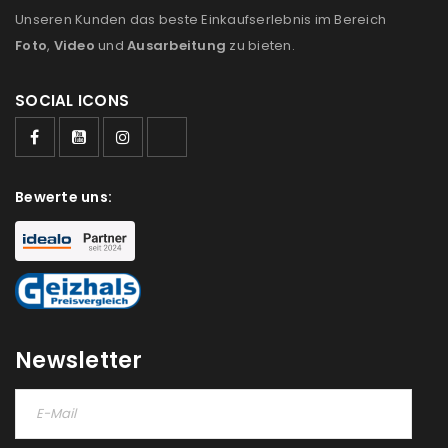
Unseren Kunden das beste Einkaufserlebnis im Bereich
Ich stimme zu
Foto
,
Video
und
Ausarbeitung
zu bieten.
Ja, ich möchte ein Kundenkonto eröffnen und
akzeptiere die
Datenschutzerklärung
.
*
SOCIAL ICONS
REGISTRIEREN
Bewerte uns:
Newsletter