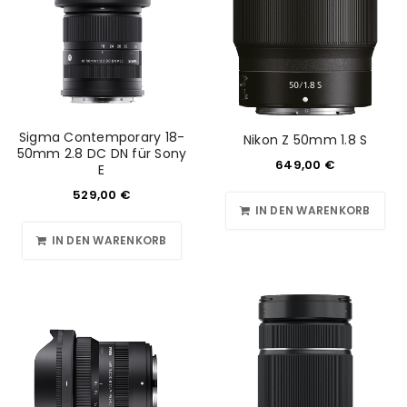
ANMELDEN
Benutzername oder E-Mail-Adresse
*
Sigma Contemporary 18-
Nikon Z 50mm 1.8 S
50mm 2.8 DC DN für Sony
649,00
€
E
Passwort
*
529,00
€
IN DEN WARENKORB
IN DEN WARENKORB
Anmeldeformular geschützt durch
WP Captcha
Angemeldet bleiben
ANMELDEN
PASSWORT VERGESSEN?