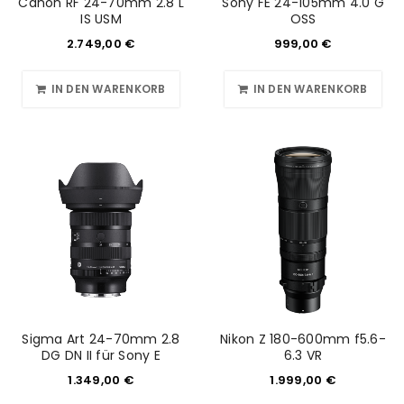
Canon RF 24-70mm 2.8 L
Sony FE 24-105mm 4.0 G
IS USM
OSS
2.749,00
€
999,00
€
IN DEN WARENKORB
IN DEN WARENKORB
Sigma Art 24-70mm 2.8
Nikon Z 180-600mm f5.6-
DG DN II für Sony E
6.3 VR
1.349,00
€
1.999,00
€