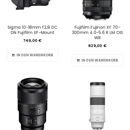
REGISTRIEREN
Sigma 10-18mm f2,8 DC
Fujifilm Fujinon XF 70-
E-Mail-Adresse
*
DN Fujifilm XF-Mount
300mm 4.0-5.6 R LM OIS
WR
749,00
€
829,00
€
Ein Link zum Erstellen eines neuen Passworts wird an
IN DEN WARENKORB
deine E-Mail-Adresse gesendet.
IN DEN WARENKORB
NEWSLETTER ABONNIEREN
Please select all the ways you would like to hear from
us
Ich stimme zu
Ja, ich möchte ein Kundenkonto eröffnen und
akzeptiere die
Datenschutzerklärung
.
*