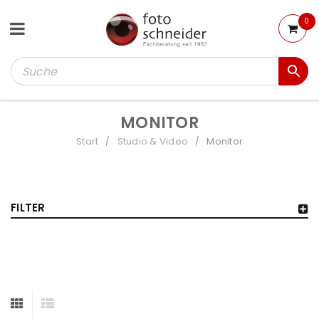
0
MONITOR
Start
Studio & Video
Monitor
/
/
FILTER