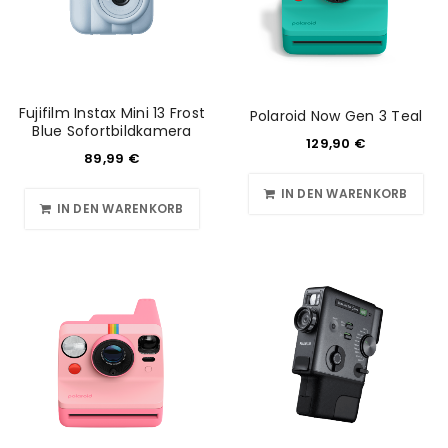
us
Ich stimme zu
Ja, ich möchte ein Kundenkonto eröffnen und
Fujifilm Instax Mini 13 Frost
Polaroid Now Gen 3 Teal
akzeptiere die
Datenschutzerklärung
.
*
Blue Sofortbildkamera
129,90
€
89,99
€
REGISTRIEREN
IN DEN WARENKORB
IN DEN WARENKORB