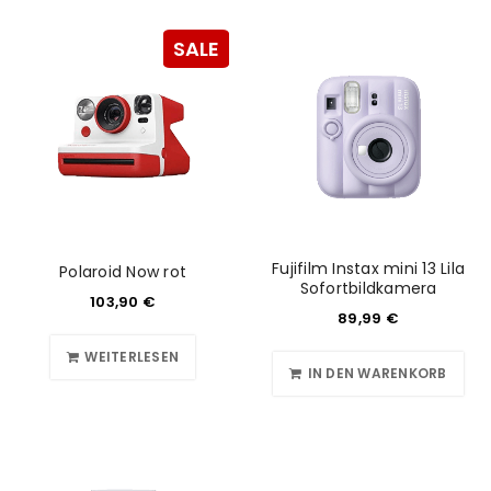
SALE
ANMELDEN
Fujifilm Instax mini 13 Lila
Polaroid Now rot
Sofortbildkamera
Benutzername oder E-Mail-Adresse
*
103,90
€
89,99
€
WEITERLESEN
IN DEN WARENKORB
Passwort
*