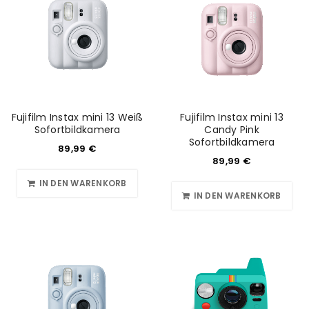
Anmeldeformular geschützt durch
WP Captcha
Angemeldet bleiben
ANMELDEN
PASSWORT VERGESSEN?
Fujifilm Instax mini 13 Weiß
Fujifilm Instax mini 13
REGISTRIEREN
Sofortbildkamera
Candy Pink
Sofortbildkamera
89,99
€
E-Mail-Adresse
*
89,99
€
IN DEN WARENKORB
IN DEN WARENKORB
Ein Link zum Erstellen eines neuen Passworts wird an
deine E-Mail-Adresse gesendet.
NEWSLETTER ABONNIEREN
Please select all the ways you would like to hear from