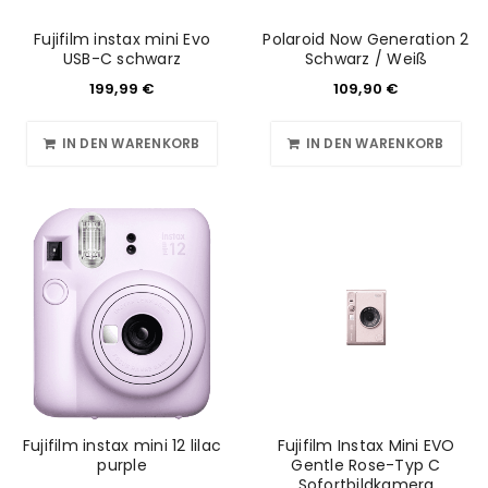
Fujifilm instax mini Evo
Polaroid Now Generation 2
USB-C schwarz
Schwarz / Weiß
199,99
€
109,90
€
IN DEN WARENKORB
IN DEN WARENKORB
Fujifilm instax mini 12 lilac
Fujifilm Instax Mini EVO
purple
Gentle Rose-Typ C
Sofortbildkamera