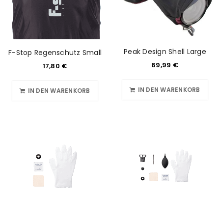
Anmeldeformular geschützt durch
WP Captcha
Angemeldet bleiben
ANMELDEN
Peak Design Shell Large
F-Stop Regenschutz Small
69,99
€
17,80
€
PASSWORT VERGESSEN?
IN DEN WARENKORB
IN DEN WARENKORB
REGISTRIEREN
E-Mail-Adresse
*
Ein Link zum Erstellen eines neuen Passworts wird an
deine E-Mail-Adresse gesendet.
NEWSLETTER ABONNIEREN