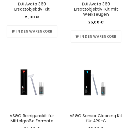
DJI Avata 360
DJI Avata 360
Please select all the ways you would like to hear from
Ersatzobjektiv-Kit
Ersatzobjektiv-Kit mit
Werkzeugen
us
21,00
€
25,00
€
Ich stimme zu
IN DEN WARENKORB
IN DEN WARENKORB
Ja, ich möchte ein Kundenkonto eröffnen und
akzeptiere die
Datenschutzerklärung
.
*
REGISTRIEREN
VSGO Reinigunskit für
VSGO Sensor Cleaning Kit
Mittelgroße Formate
für APS-C