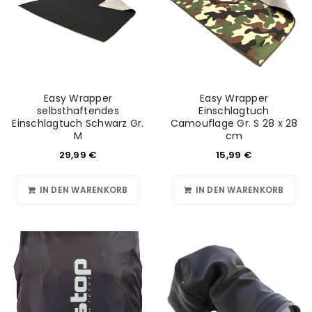
Easy Wrapper
Easy Wrapper
selbsthaftendes
Einschlagtuch
Einschlagtuch Schwarz Gr.
Camouflage Gr. S 28 x 28
M
cm
29,99
€
15,99
€
ANMELDEN
IN DEN WARENKORB
IN DEN WARENKORB
Benutzername oder E-Mail-Adresse
*
Passwort
*