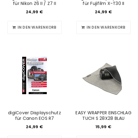
für Nikon Z6 II / Z7 II
für Fujifilm X-T30 II
24,99
€
24,99
€
IN DEN WARENKORB
IN DEN WARENKORB
digiCover Displayschutz
EASY WRAPPER EINSCHLAG
für Canon EOS R7
TUCH S 28X28 BLAU
24,99
€
15,99
€