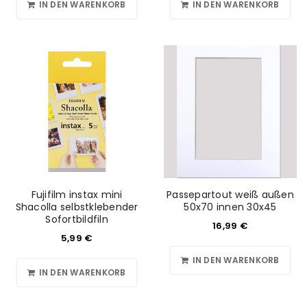
IN DEN WARENKORB
IN DEN WARENKORB
Fujifilm instax mini
Passepartout weiß außen
Shacolla selbstklebender
50x70 innen 30x45
Sofortbildfiln
16,99
€
5,99
€
IN DEN WARENKORB
IN DEN WARENKORB