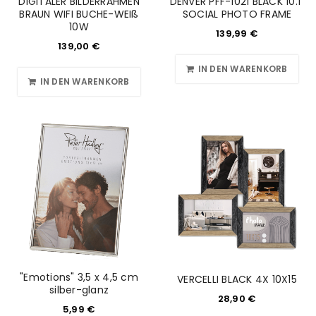
DIGITALER BILDERRAHMEN
DENVER PFF-1021 BLACK 10.1"
BRAUN WIFI BUCHE-WEIß
SOCIAL PHOTO FRAME
10W
139,99
€
139,00
€
IN DEN WARENKORB
IN DEN WARENKORB
"Emotions" 3,5 x 4,5 cm
VERCELLI BLACK 4X 10X15
silber-glanz
28,90
€
5,99
€