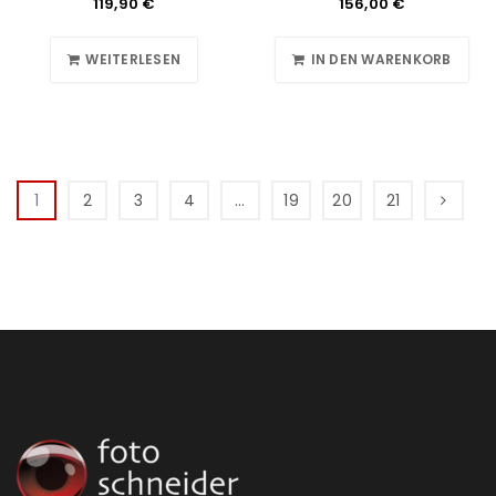
119,90
€
156,00
€
WEITERLESEN
IN DEN WARENKORB
1
2
3
4
…
19
20
21