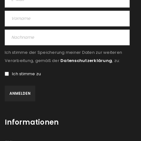
Passwort
*
Anmeldeformular geschützt durch
WP Captcha
Ich stimme der Speicherung meiner Daten zur weiteren
Verarbeitung, gemäß der
Datenschutzerklärung
, zu:
Angemeldet bleiben
ANMELDEN
Ich stimme zu
PASSWORT VERGESSEN?
REGISTRIEREN
Informationen
E-Mail-Adresse
*