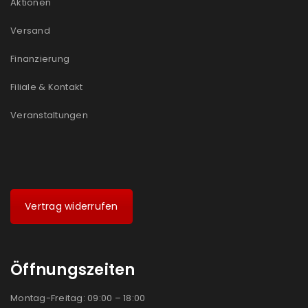
Aktionen
Ein Link zum Erstellen eines neuen Passworts wird an
Versand
deine E-Mail-Adresse gesendet.
Finanzierung
NEWSLETTER ABONNIEREN
Filiale & Kontakt
Please select all the ways you would like to hear from
us
Veranstaltungen
Ich stimme zu
Ja, ich möchte ein Kundenkonto eröffnen und
akzeptiere die
Datenschutzerklärung
.
*
Vertrag widerrufen
REGISTRIEREN
Öffnungszeiten
Montag-Freitag: 09:00 – 18:00