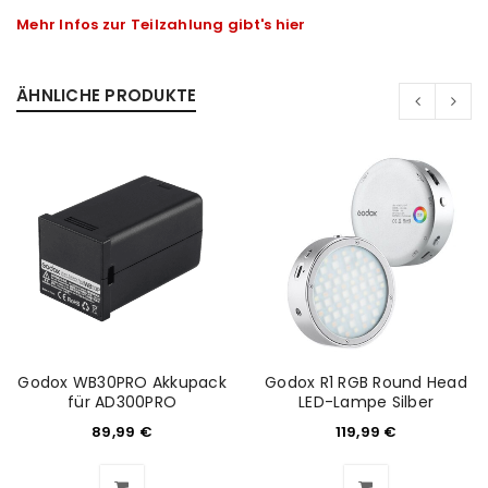
Mehr Infos zur Teilzahlung gibt's hier
ÄHNLICHE PRODUKTE
Godox WB30PRO Akkupack
Godox R1 RGB Round Head
für AD300PRO
LED-Lampe Silber
ANMELDEN
89,99
€
119,99
€
Benutzername oder E-Mail-Adresse
*