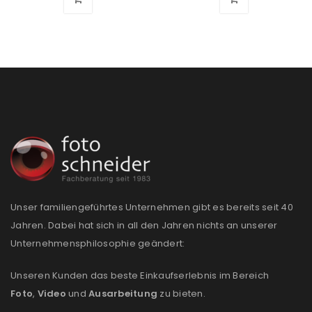
Passwort
*
Anmeldeformular geschützt durch
WP Captcha
Angemeldet bleiben
ANMELDEN
PASSWORT VERGESSEN?
Unser familiengeführtes Unternehmen gibt es bereits seit 40
Jahren. Dabei hat sich in all den Jahren nichts an unserer
REGISTRIEREN
Unternehmensphilosophie geändert:
E-Mail-Adresse
*
Unseren Kunden das beste Einkaufserlebnis im Bereich
Foto
,
Video
und
Ausarbeitung
zu bieten.