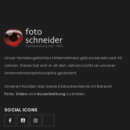
Passwort
*
Anmeldeformular geschützt durch
WP Captcha
Angemeldet bleiben
ANMELDEN
Unser familiengeführtes Unternehmen gibt es bereits seit 40
PASSWORT VERGESSEN?
Jahren. Dabei hat sich in all den Jahren nichts an unserer
Unternehmensphilosophie geändert:
REGISTRIEREN
Unseren Kunden das beste Einkaufserlebnis im Bereich
Foto
,
Video
und
Ausarbeitung
zu bieten.
E-Mail-Adresse
*
SOCIAL ICONS
Ein Link zum Erstellen eines neuen Passworts wird an