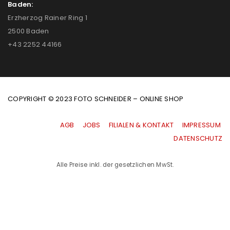
Baden:
Erzherzog Rainer Ring 1
2500 Baden
+43 2252 44166
COPYRIGHT © 2023 FOTO SCHNEIDER – ONLINE SHOP
AGB
|
JOBS
|
FILIALEN & KONTAKT
|
IMPRESSUM
|
DATENSCHUTZ
Alle Preise inkl. der gesetzlichen MwSt.