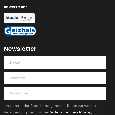
deine E-Mail-Adresse gesendet.
Bewerte uns:
NEWSLETTER ABONNIEREN
Please select all the ways you would like to hear from
us
Ich stimme zu
Newsletter
Ja, ich möchte ein Kundenkonto eröffnen und
akzeptiere die
Datenschutzerklärung
.
*
REGISTRIEREN
Ich stimme der Speicherung meiner Daten zur weiteren
Verarbeitung, gemäß der
Datenschutzerklärung
, zu: