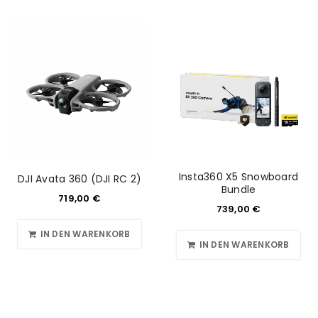
NEWSLETTER ABONNIEREN
Please select all the ways you would like to hear from
us
Ich stimme zu
Ja, ich möchte ein Kundenkonto eröffnen und
akzeptiere die
Datenschutzerklärung
.
*
Insta360 X5 Snowboard
DJI Avata 360 (DJI RC 2)
Bundle
REGISTRIEREN
719,00
€
739,00
€
IN DEN WARENKORB
IN DEN WARENKORB