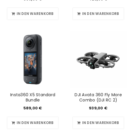
IN DEN WARENKORB
IN DEN WARENKORB
Anmeldeformular geschützt durch
WP Captcha
Angemeldet bleiben
ANMELDEN
PASSWORT VERGESSEN?
REGISTRIEREN
E-Mail-Adresse
*
Insta360 X5 Standard
DJI Avata 360 Fly More
Bundle
Combo (DJI RC 2)
589,00
€
939,00
€
Ein Link zum Erstellen eines neuen Passworts wird an
IN DEN WARENKORB
IN DEN WARENKORB
deine E-Mail-Adresse gesendet.