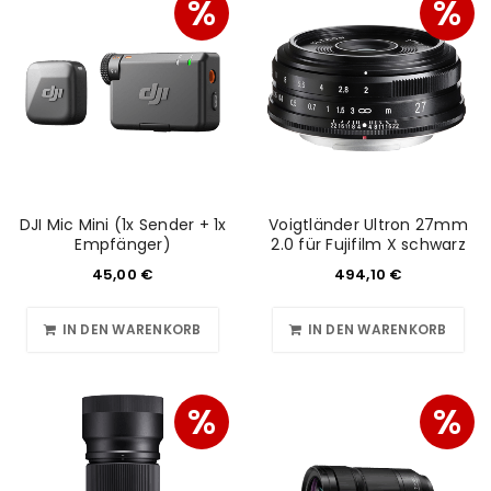
%
%
DJI Mic Mini (1x Sender + 1x
Voigtländer Ultron 27mm
Empfänger)
2.0 für Fujifilm X schwarz
45,00
€
494,10
€
IN DEN WARENKORB
IN DEN WARENKORB
%
%