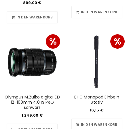
899,00
€
IN DEN WARENKORB
IN DEN WARENKORB
%
%
Olympus M.Zuiko digital ED
B.I.G Monopod Einbein
12-100mm 4.0 IS PRO
Stativ
schwarz
16,15
€
1.249,00
€
IN DEN WARENKORB