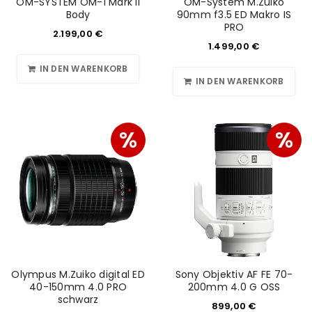
OM-SYSTEM OM-1 Mark II
OM-System M.Zuiko
Body
90mm f3.5 ED Makro IS
PRO
2.199,00
€
1.499,00
€
IN DEN WARENKORB
IN DEN WARENKORB
%
%
Olympus M.Zuiko digital ED
Sony Objektiv AF FE 70-
40-150mm 4.0 PRO
200mm 4.0 G OSS
schwarz
899,00
€