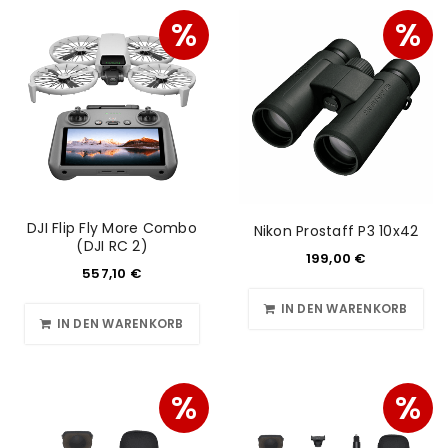
%
%
DJI Flip Fly More Combo
Nikon Prostaff P3 10x42
(DJI RC 2)
199,00
€
557,10
€
IN DEN WARENKORB
IN DEN WARENKORB
%
%