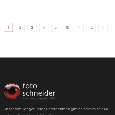
1
2
3
4
…
10
11
12
Unser familiengeführtes Unternehmen gibt es bereits seit 40