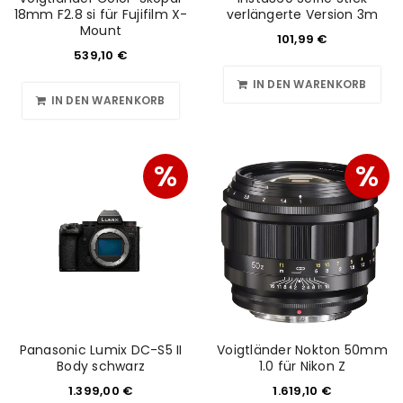
18mm F2.8 si für Fujifilm X-
verlängerte Version 3m
Mount
101,99
€
539,10
€
IN DEN WARENKORB
IN DEN WARENKORB
%
%
Panasonic Lumix DC-S5 II
Voigtländer Nokton 50mm
Body schwarz
1.0 für Nikon Z
1.399,00
€
1.619,10
€