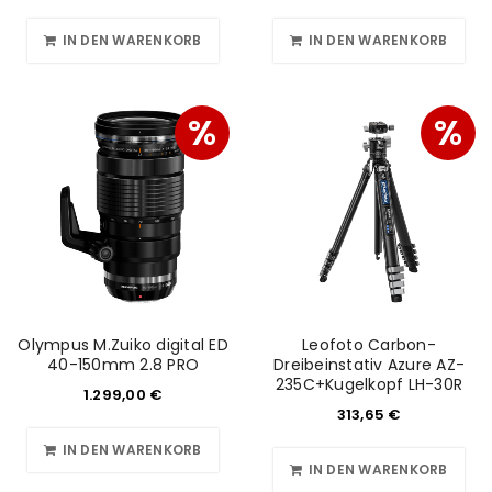
IN DEN WARENKORB
IN DEN WARENKORB
%
%
Olympus M.Zuiko digital ED
Leofoto Carbon-
40-150mm 2.8 PRO
Dreibeinstativ Azure AZ-
235C+Kugelkopf LH-30R
1.299,00
€
313,65
€
IN DEN WARENKORB
IN DEN WARENKORB