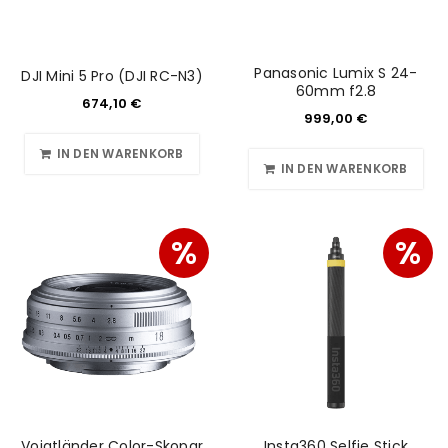
Panasonic Lumix S 24-
DJI Mini 5 Pro (DJI RC-N3)
60mm f2.8
674,10
€
999,00
€
IN DEN WARENKORB
IN DEN WARENKORB
%
%
Voigtländer Color-Skopar
Insta360 Selfie Stick