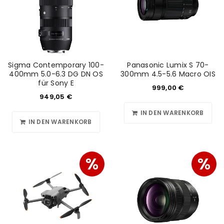
Sigma Contemporary 100-
Panasonic Lumix S 70-
400mm 5.0-6.3 DG DN OS
300mm 4.5-5.6 Macro OIS
für Sony E
999,00
€
949,05
€
IN DEN WARENKORB
IN DEN WARENKORB
%
%