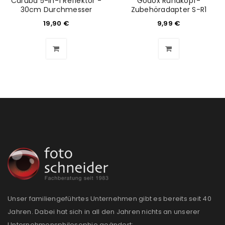
Caruba 5-in-1 Reflektor -
Godox Rundkopf-
30cm Durchmesser
Zubehöradapter S-R1
19,90
€
9,99
€
Unser familiengeführtes Unternehmen gibt es bereits seit 40
Jahren. Dabei hat sich in all den Jahren nichts an unserer
Unternehmensphilosophie geändert: