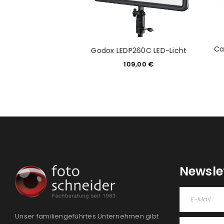
PASSWORT VERGESSEN?
 Rundkopf-
Ca
Godox LEDP260C LED-Licht
adapter S-R1
109,00
€
9,99
€
Newsle
Unser familiengeführtes Unternehmen gibt