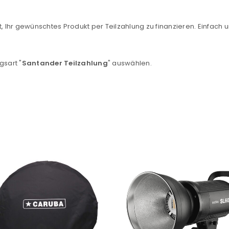
, Ihr gewünschtes Produkt per Teilzahlung zu finanzieren. Einfach u
gsart "
Santander Teilzahlung
" auswählen.
REGISTRIEREN
sse
*
E-Mail-Adresse
*
Ein Link zum Erstellen eines n
Mail-Adresse gesendet.
NEWSLETTER ABONNIEREN
tzt durch
WP Captcha
Please select all the ways you 
Angemeldet bleiben
Ich stimme zu