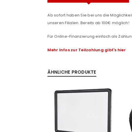
Ab sofort haben Sie bei uns die Möglichkeit
unseren Filialen. Bereits ab 100€ möglich!
Für Online-Finanzierung einfach als Zahlun
ANMELDEN
Mehr Infos zur Teilzahlung gibt's hier
Benutzername oder E-Mail-Adre
e
ÄHNLICHE PRODUKTE
Passwort
*
Anmeldeformular geschü
ANMELDEN