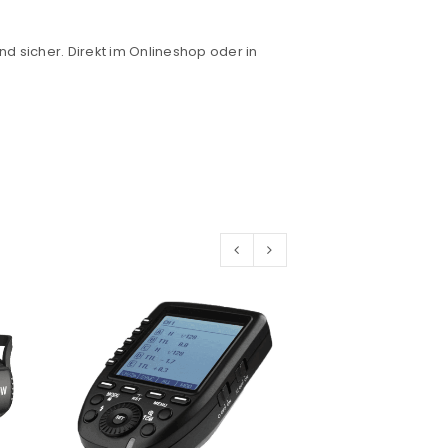
nd sicher. Direkt im Onlineshop oder in
euen Passworts wird an deine E-
would like to hear from us