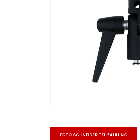
ra
era
amera
FOTO SCHNEIDER TEILZAHLUNG