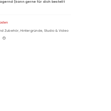
lagernd (kann gerne für dich bestellt
osten
und Zubehör
,
Hintergründe
,
Studio & Video