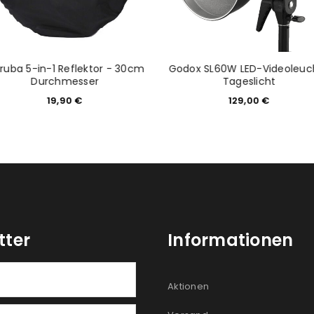
Ja, ich möchte ein Kunden
Datenschutzerklärung
.
*
ruba 5-in-1 Reflektor - 30cm
Godox SL60W LED-Videoleuc
Durchmesser
Tageslicht
REGISTRIEREN
19,90
€
129,00
€
tter
Informationen
Aktionen