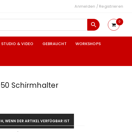
Anmelden
/
Registrieren
0
STUDIO & VIDEO
GEBRAUCHT
WORKSHOPS
050 Schirmhalter
H, WENN DER ARTIKEL VERFÜGBAR IST