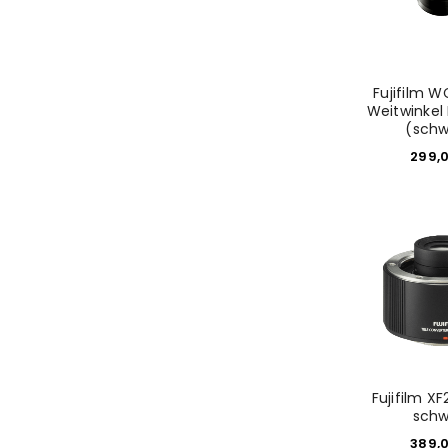
Fujifilm W
Weitwinkel
(schw
299,
Fujifilm X
schw
389,