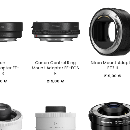
on
Canon Control Ring
Nikon Mount Adapt
apter EF-
Mount Adapter EF-EOS
FTZ II
 R
R
219,00
€
00
€
219,00
€