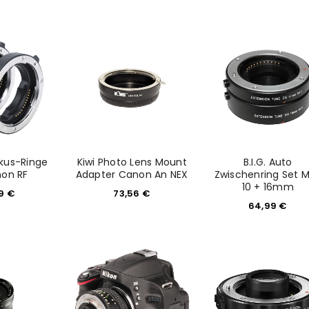
Ein Link zum Erstellen eines n
Mail-Adresse gesendet.
NEWSLETTER ABONNIEREN
tzt durch
WP Captcha
Please select all the ways you 
Angemeldet bleiben
Ich stimme zu
Ja, ich möchte ein Kunden
kus-Ringe
Kiwi Photo Lens Mount
B.I.G. Auto
Datenschutzerklärung
.
*
non RF
Adapter Canon An NEX
Zwischenring Set 
10 + 16mm
99
€
73,56
€
REGISTRIEREN
64,99
€