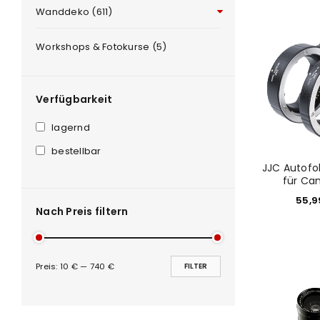
Wanddeko (611)
Workshops & Fotokurse (5)
Anmeldeformular geschü
Verfügbarkeit
ANMELDEN
lagernd
PASSWORT VERGESSEN?
bestellbar
JJC Autofo
für Ca
55,
Nach Preis filtern
Preis:
10 €
—
740 €
FILTER