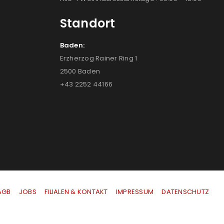
Standort
Baden:
Erzherzog Rainer Ring 1
2500 Baden
+43 2252 44166
AGB
|
JOBS
|
FILIALEN & KONTAKT
|
IMPRESSUM
|
DATENSCHUTZ