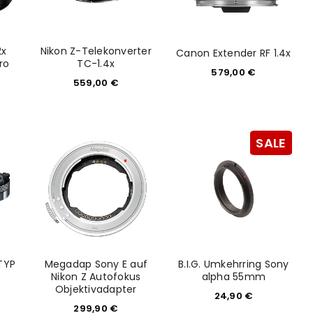
2x
Nikon Z-Telekonverter
Canon Extender RF 1.4x
ro
TC-1.4x
579,00
€
559,00
€
SALE
TYP
Megadap Sony E auf
B.I.G. Umkehrring Sony
Nikon Z Autofokus
alpha 55mm
Objektivadapter
24,90
€
299,90
€