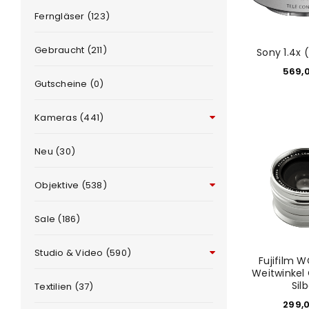
Ferngläser (123)
Gebraucht (211)
Sony 1.4x 
569,
Gutscheine (0)
Kameras (441)
Neu (30)
Objektive (538)
ANMELDEN
Sale (186)
Studio & Video (590)
Benutzername oder E-Mail-Adre
Fujifilm W
Weitwinkel
Sil
Textilien (37)
299,
Passwort
*