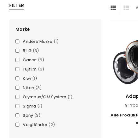
FILTER
A
ra
era
Marke
Andere Marke
(1)
amera
B.I.G
(3)
Canon
(5)
Fujifilm
(6)
Kiwi
(1)
Nikon
(3)
Adap
Olympus/OM System
(1)
9 Pro
Sigma
(1)
Alle Produk
Sony
(3)
Voigtländer
(2)