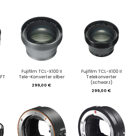
euen Passworts wird an deine E-
would like to hear from us
konto eröffnen und akzeptiere die
Fujifilm TCL-X100 II
Fujifilm TCL-X100 II
MFT
Tele-Konverter silber
Telekonverter
(schwarz)
299,00
€
299,00
€