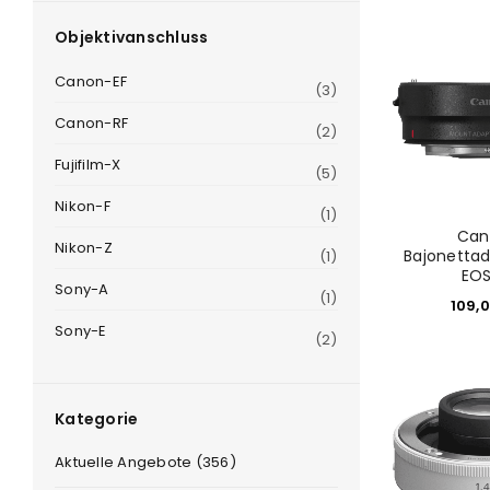
Objektivanschluss
Canon-EF
(3)
Canon-RF
(2)
Fujifilm-X
(5)
Nikon-F
(1)
Can
Nikon-Z
e
Bajonettad
(1)
EOS
Sony-A
(1)
109,
Sony-E
(2)
Kategorie
Aktuelle Angebote (356)