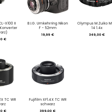
CL-X100 II
B.I.G. Umkehrring Nikon
Olympus M.Zuiko 
 Konverter
F - 52mm
14 1.4x
arz)
19,99
€
349,00
€
00
€
F2X TC WR
Fujifilm XF1.4X TC WR
arz
schwarz
00
€
399,00
€