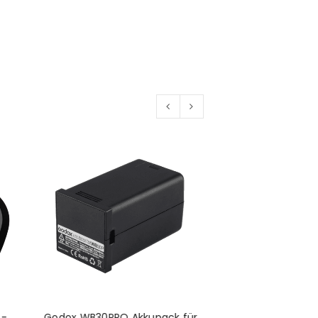
euen Passworts wird an deine E-
would like to hear from us
konto eröffnen und akzeptiere die
 -
Godox WB30PRO Akkupack für