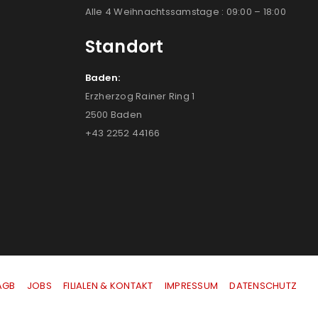
Alle 4 Weihnachtssamstage : 09:00 – 18:00
Standort
Baden:
Erzherzog Rainer Ring 1
2500 Baden
+43 2252 44166
AGB
|
JOBS
|
FILIALEN & KONTAKT
|
IMPRESSUM
|
DATENSCHUTZ