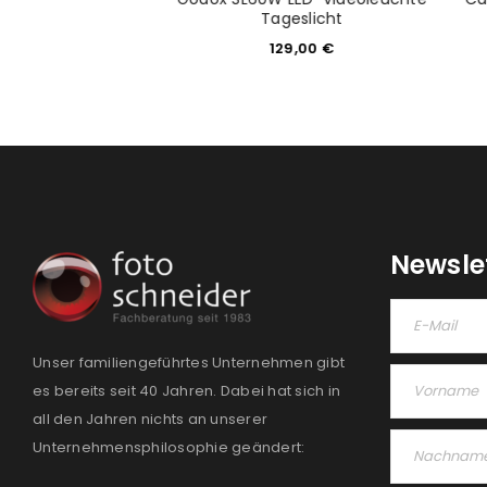
ox VL200
Tageslicht
99,00
€
129,00
€
Newsle
Unser familiengeführtes Unternehmen gibt
es bereits seit 40 Jahren. Dabei hat sich in
all den Jahren nichts an unserer
Unternehmensphilosophie geändert: