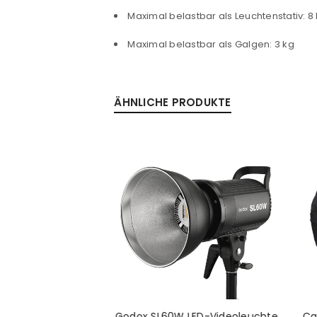
Passwort
*
Maximal belastbar als Leuchtenstativ: 8
Maximal belastbar als Galgen: 3 kg
Anmeldeformular geschü
ÄHNLICHE PRODUKTE
ANMELDEN
PASSWORT VERGESSEN?
Godox SL60W LED-Videoleuchte
Ca