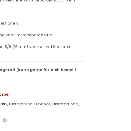
n Sekunden vom Leuchtenstativ in ein
Sektionen.
ung und umsteckbaren Griff.
5/8 (16 mm) vertikal und horizontal
lagernd (kann gerne für dich bestellt
osten
ativ
,
Hintergrund Zubehör
,
Hintergründe
,