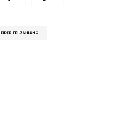
EIDER TEILZAHLUNG
REGISTRIEREN
sse
*
E-Mail-Adresse
*