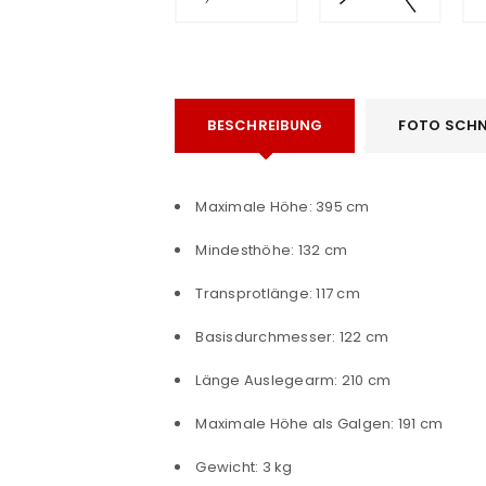
BESCHREIBUNG
FOTO SCHN
Maximale Höhe: 395 cm
e
Mindesthöhe: 132 cm
Transprotlänge: 117 cm
Basisdurchmesser: 122 cm
ANMELDEN
Länge Auslegearm: 210 cm
Benutzername oder E-Mail-Adre
Maximale Höhe als Galgen: 191 cm
Gewicht: 3 kg