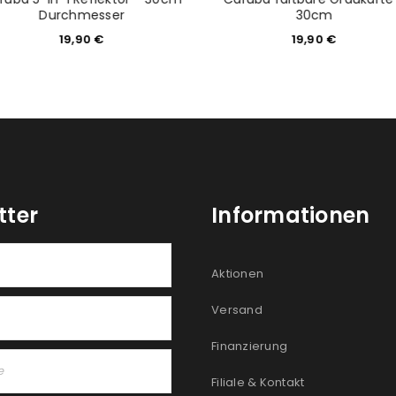
Durchmesser
30cm
19,90
€
19,90
€
tter
Informationen
Aktionen
Versand
Finanzierung
Filiale & Kontakt