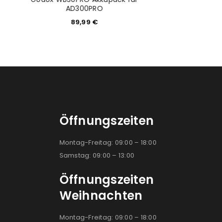
Godox R
AD300PRO
74,9
89,99
€
Öffnungszeiten
Montag-Freitag: 09:00 – 18:00
Samstag: 09:00 – 13:00
Öffnungszeiten
Weihnachten
Montag-Freitag: 09:00 – 18:00