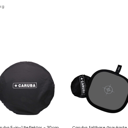
Ein Link zum Erstellen eines n
 kg
Mail-Adresse gesendet.
NEWSLETTER ABONNIEREN
tzt durch
WP Captcha
Please select all the ways you 
Angemeldet bleiben
Ich stimme zu
Ja, ich möchte ein Kunden
Datenschutzerklärung
.
*
REGISTRIEREN
ruba 5-in-1 Reflektor - 30cm
Caruba faltbare Graukarte