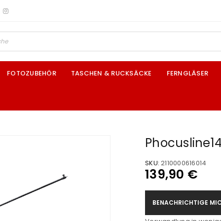
FOTOZUBEHÖR
TASCHEN & RUCKSÄCKE
FERNGLÄSER
Phocusline1
SKU:
2110000616014
139,90
€
BENACHRICHTIGE MIC