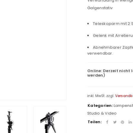
Verwandlung in wenige
Galgenstativ
Teleskoparm mit 2 
Gelenk mit Arretier
Abnehmbarer Zapfen 
verwendbar.
Online:
Derzeit nicht 
werden)
inkl. MwSt.
zzgl.
Versandk
Kategorien:
Lampenst
Studio & Video
Teilen: