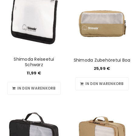
ANMELDEN
Benutzername oder E-Mail-Adresse
*
Shimoda Reiseetui
Shimoda Zubehöretui Boa
Schwarz
Passwort
*
25,99
€
11,99
€
IN DEN WARENKORB
IN DEN WARENKORB
Anmeldeformular geschützt durch
WP Captcha
Angemeldet bleiben
ANMELDEN
PASSWORT VERGESSEN?