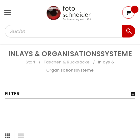
0
INLAYS & ORGANISATIONSSYSTEME
Start
Taschen & Rucksäcke
Inlays &
/
/
Organisationssysteme
FILTER