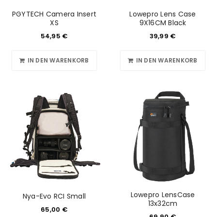
PGYTECH Camera Insert
Lowepro Lens Case
XS
9X16CM Black
54,95
€
39,99
€
IN DEN WARENKORB
IN DEN WARENKORB
Lowepro LensCase
Nya-Evo RCI Small
13x32cm
65,00
€
69,90
€