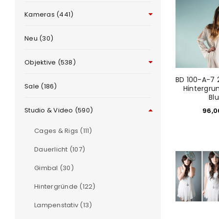
Kameras (441)
Neu (30)
Objektive (538)
BD 100-A-7 
Sale (186)
Hintergru
Bl
Studio & Video (590)
96,
e
Cages & Rigs (111)
Dauerlicht (107)
Gimbal (30)
Hintergründe (122)
Lampenstativ (13)