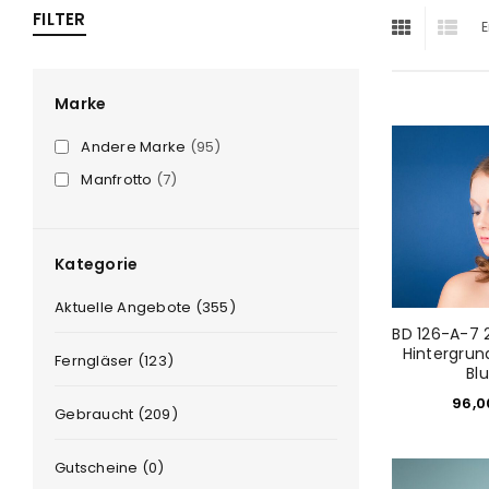
FILTER
E
ra
era
Marke
Andere Marke
(95)
amera
Manfrotto
(7)
Kategorie
Aktuelle Angebote (355)
BD 126-A-7 
Hintergrun
Ferngläser (123)
Bl
96,
Gebraucht (209)
Gutscheine (0)