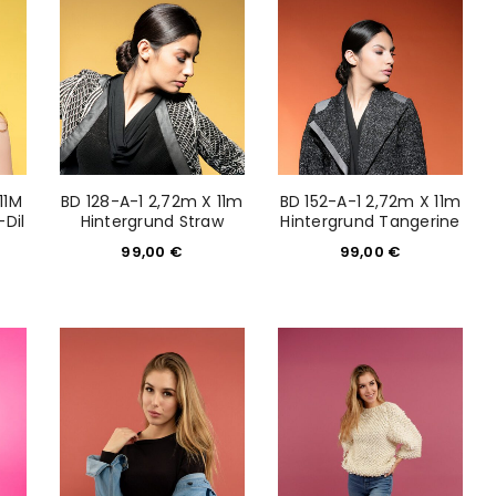
would like to hear from us
konto eröffnen und akzeptiere die
11M
BD 128-A-1 2,72m X 11m
BD 152-A-1 2,72m X 11m
-Dil
Hintergrund Straw
Hintergrund Tangerine
99,00
€
99,00
€