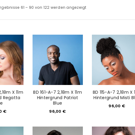
rgebnisse 61 – 90 von 122 werden angezeigt
2,18m X 11m
BD 161-A-7 2,18m X 11m
BD 115-A-7 2,18m X 
d Regatta
Hintergrund Patriot
Hintergrund Misti B
ue
Blue
96,00
€
00
€
96,00
€