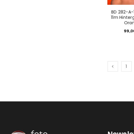
BD 282-A-
11m Hinter
Ora
99,
1