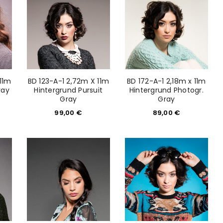
 11m
BD 123-A-1 2,72m X 11m
BD 172-A-1 2,18m x 11m
ray
Hintergrund Pursuit
Hintergrund Photogr.
Gray
Gray
99,00
€
89,00
€