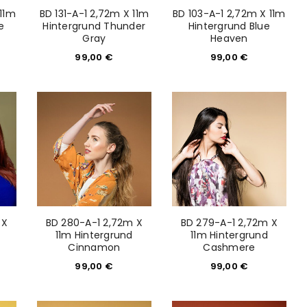
 11m
BD 131-A-1 2,72m X 11m
BD 103-A-1 2,72m X 11m
e
Hintergrund Thunder
Hintergrund Blue
Gray
Heaven
99,00
€
99,00
€
 X
BD 280-A-1 2,72m X
BD 279-A-1 2,72m X
euen Passworts wird an deine E-
11m Hintergrund
11m Hintergrund
Cinnamon
Cashmere
99,00
€
99,00
€