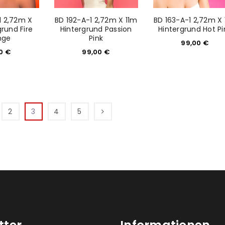
1 2,72m X
BD 192-A-1 2,72m X 11m
BD 163-A-1 2,72m X
grund Fire
Hintergrund Passion
Hintergrund Hot Pi
nge
Pink
99,00
€
00
€
99,00
€
2
3
4
5