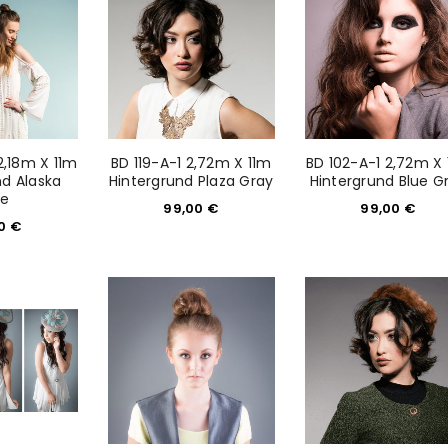
2,18m X 11m
BD 119-A-1 2,72m X 11m
BD 102-A-1 2,72m X
nd Alaska
Hintergrund Plaza Gray
Hintergrund Blue G
ue
99,00
€
99,00
€
00
€