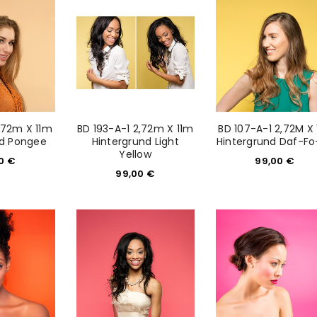
Please select all the ways you 
Angemeldet bleiben
Ich stimme zu
Ja, ich möchte ein Kunden
Datenschutzerklärung
.
*
2,72m X 11m
BD 193-A-1 2,72m X 11m
BD 107-A-1 2,72M X 
REGISTRIEREN
nd Pongee
Hintergrund Light
Hintergrund Daf-Fo
Yellow
00
€
99,00
€
99,00
€