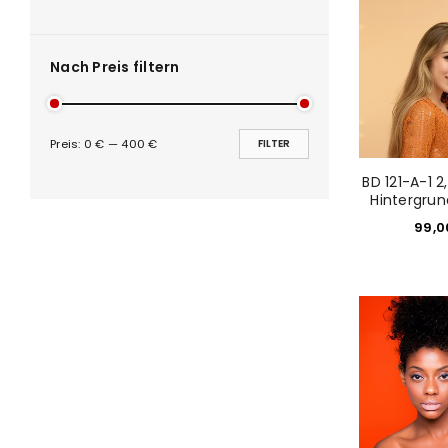
ANMELDEN
Nach Preis filtern
PASSWORT VERGESSEN?
Preis:
0 €
—
400 €
FILTER
BD 121-A-1 
Hintergru
99,