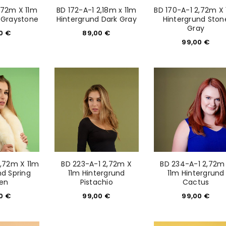
2,72m X 11m
BD 172-A-1 2,18m x 11m
BD 170-A-1 2,72m X
 Graystone
Hintergrund Dark Gray
Hintergrund Ston
Gray
00
€
89,00
€
99,00
€
REGISTRIEREN
sse
*
E-Mail-Adresse
*
2,72m X 11m
BD 223-A-1 2,72m X
BD 234-A-1 2,72m
Ein Link zum Erstellen eines n
nd Spring
11m Hintergrund
11m Hintergrund
en
Pistachio
Cactus
Mail-Adresse gesendet.
00
€
99,00
€
99,00
€
NEWSLETTER ABONNIEREN
tzt durch
WP Captcha