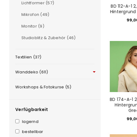
Lichtformer (57)
BD 112-A-1 
Hintergrund
Mikrofon (49)
99,
Monitor (9)
Studioblitz & Zubehör (46)
Textilien (37)
ANMELDEN
Wanddeko (611)
Benutzername oder E-Mail-Adre
Workshops & Fotokurse (5)
BD 174-A-1 
Passwort
*
Hintergru
Verfügbarkeit
Gre
99,
lagernd
bestellbar
Anmeldeformular geschü