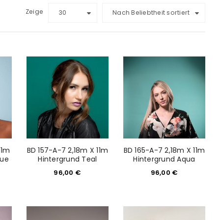
Zeige
30
Nach Beliebtheit sortiert
11m
BD 157-A-7 2,18m X 11m
BD 165-A-7 2,18m X 11m
lue
Hintergrund Teal
Hintergrund Aqua
96,00
€
96,00
€