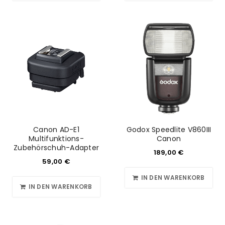
Canon AD-E1
Godox Speedlite V860III
Multifunktions-
Canon
Zubehörschuh-Adapter
189,00
€
59,00
€
IN DEN WARENKORB
IN DEN WARENKORB