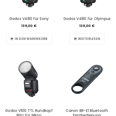
Godox V480 für Sony
Godox V480 für Olympus
139,00
€
139,00
€
IN DEN WARENKORB
WEITERLESEN
Godox V100 TTL Rundkopf
Canon BR-E1 Bluetooth
Blitz für Nikon
Fernbedienung