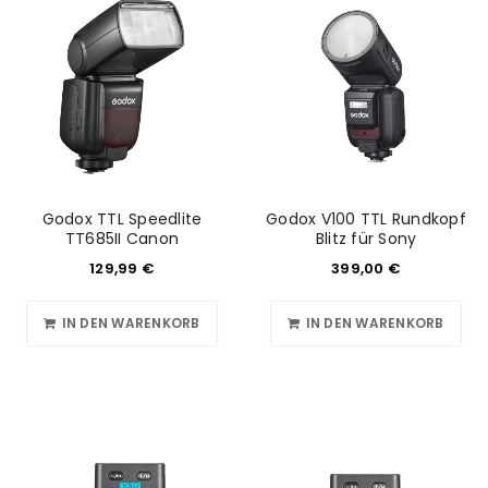
Godox TTL Speedlite
Godox V100 TTL Rundkopf
TT685II Canon
Blitz für Sony
129,99
€
399,00
€
IN DEN WARENKORB
IN DEN WARENKORB