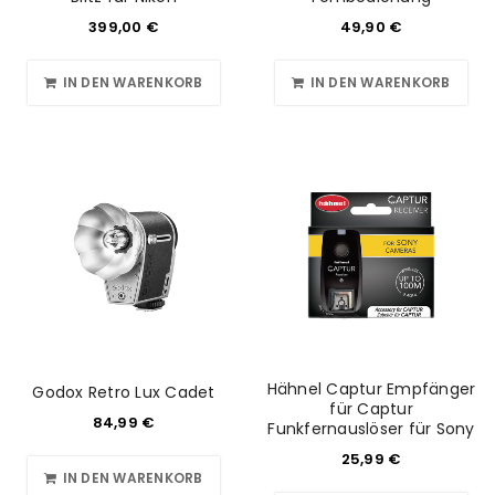
399,00
€
49,90
€
IN DEN WARENKORB
IN DEN WARENKORB
Hähnel Captur Empfänger
Godox Retro Lux Cadet
für Captur
84,99
€
Funkfernauslöser für Sony
25,99
€
IN DEN WARENKORB