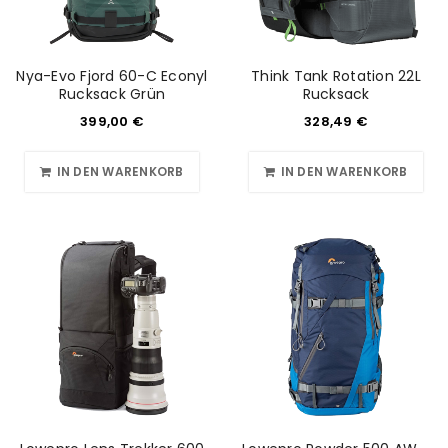
Nya-Evo Fjord 60-C Econyl
Think Tank Rotation 22L
Rucksack Grün
Rucksack
399,00
€
328,49
€
IN DEN WARENKORB
IN DEN WARENKORB