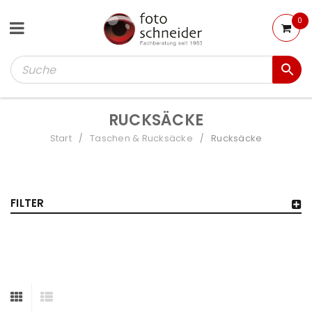
0
RUCKSÄCKE
Start
Taschen & Rucksäcke
Rucksäcke
/
/
FILTER