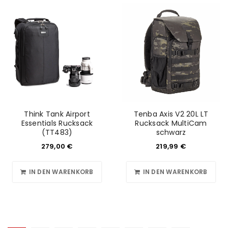
Think Tank Airport
Tenba Axis V2 20L LT
Essentials Rucksack
Rucksack MultiCam
(TT483)
schwarz
279,00
€
219,99
€
IN DEN WARENKORB
IN DEN WARENKORB