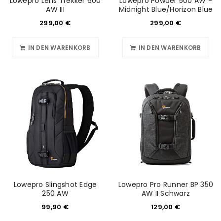
Lowepro Lens Trekker 600
Lowepro Powder 500 AW -
AW III
Midnight Blue/Horizon Blue
299,00
€
299,00
€
IN DEN WARENKORB
IN DEN WARENKORB
Lowepro Slingshot Edge
Lowepro Pro Runner BP 350
250 AW
AW II Schwarz
99,90
€
129,00
€