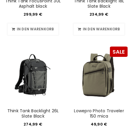
Think Tank FocusPoint 30L
Think Tank Backlight 18L
Asphalt black
Slate Black
299,99
€
234,99
€
IN DEN WARENKORB
IN DEN WARENKORB
SALE
Think Tank Backlight 26L
Lowepro Photo Traveler
Slate Black
150 mica
274,99
€
49,90
€