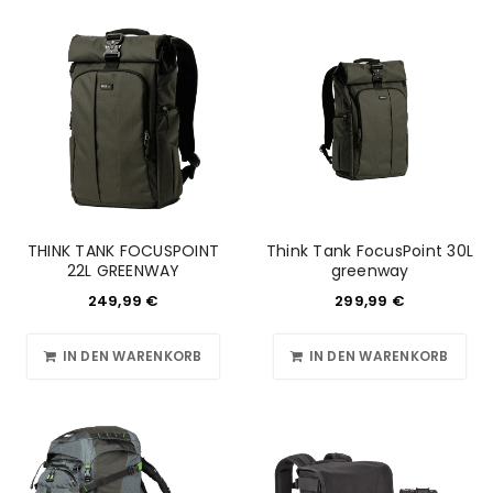
THINK TANK FOCUSPOINT
Think Tank FocusPoint 30L
22L GREENWAY
greenway
249,99
€
299,99
€
IN DEN WARENKORB
IN DEN WARENKORB