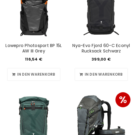
Lowepro Photosport BP 15L
Nya-Evo Fjord 60-C Econyl
AW III Grey
Rucksack Schwarz
116,54
€
399,00
€
IN DEN WARENKORB
IN DEN WARENKORB
%