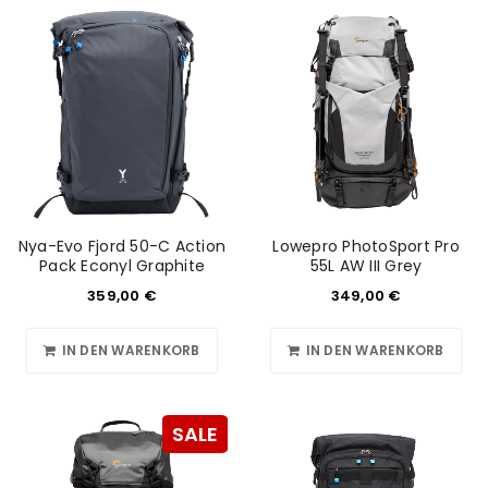
Nya-Evo Fjord 50-C Action
Lowepro PhotoSport Pro
Pack Econyl Graphite
55L AW III Grey
359,00
€
349,00
€
IN DEN WARENKORB
IN DEN WARENKORB
SALE