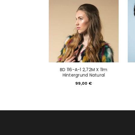
Anmeldeformular geschü
ANMELDEN
PASSWORT VERGESSEN?
-1 2,72M X 11m
BD 116-A-1 2,72M X 11m
d Photogr. Grey
Hintergrund Natural
9,00
€
99,00
€