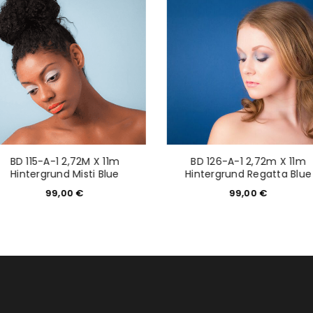
tzt durch
WP Captcha
Please select all the ways you 
Angemeldet bleiben
Ich stimme zu
Ja, ich möchte ein Kunden
Datenschutzerklärung
.
*
REGISTRIEREN
BD 115-A-1 2,72M X 11m
BD 126-A-1 2,72m X 11m
Hintergrund Misti Blue
Hintergrund Regatta Blue
99,00
€
99,00
€