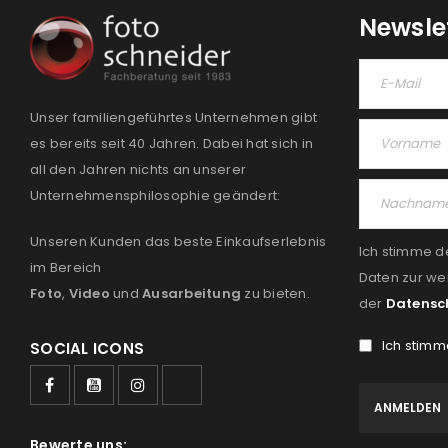
Newsle
Unser familiengeführtes Unternehmen gibt
es bereits seit 40 Jahren. Dabei hat sich in
all den Jahren nichts an unserer
Unternehmensphilosophie geändert:
Unseren Kunden das beste Einkaufserlebnis
Ich stimme d
im Bereich
Daten zur we
Foto
,
Video
und
Ausarbeitung
zu bieten.
der
Datensc
Ich stimm
SOCIAL ICONS
Bewerte uns: