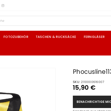
FOTOZUBEHÖR
TASCHEN & RUCKSÄCKE
FERNGLÄSER
Phocusline1
SKU:
2110000616007
15,90
€
BENACHRICHTIGE MIC