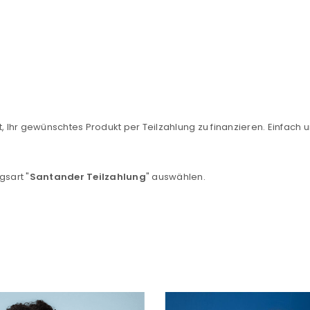
, Ihr gewünschtes Produkt per Teilzahlung zu finanzieren. Einfach u
REGISTRIEREN
gsart "
Santander Teilzahlung
" auswählen.
sse
*
E-Mail-Adresse
*
Ein Link zum Erstellen eines n
Mail-Adresse gesendet.
NEWSLETTER ABONNIEREN