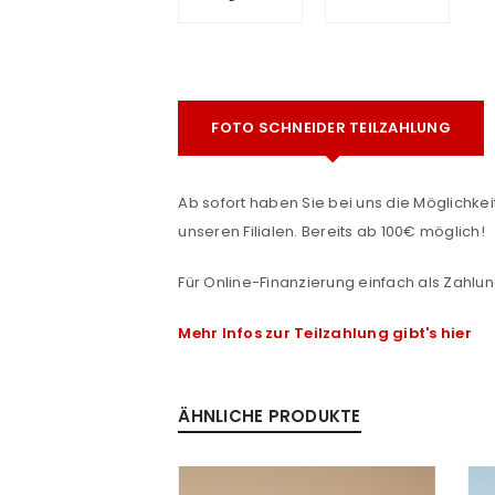
FOTO SCHNEIDER TEILZAHLUNG
Ab sofort haben Sie bei uns die Möglichkeit
unseren Filialen. Bereits ab 100€ möglich!
ANMELDEN
e
Für Online-Finanzierung einfach als Zahlun
Benutzername oder E-Mail-Adre
Mehr Infos zur Teilzahlung gibt's hier
Passwort
*
ÄHNLICHE PRODUKTE