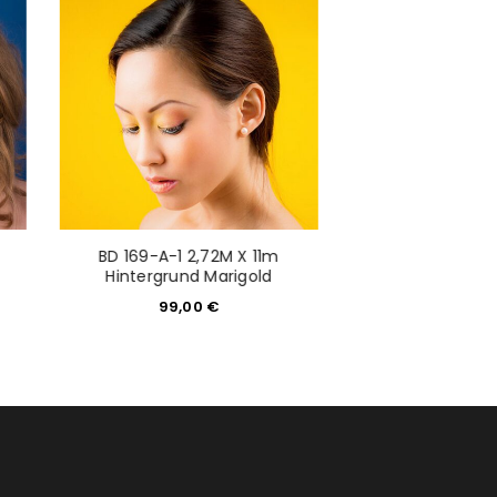
would like to hear from us
konto eröffnen und akzeptiere die
BD 169-A-1 2,72M X 11m
BD 123-A-1 2,
Hintergrund Marigold
Hintergrund Pu
99,00
€
89,0