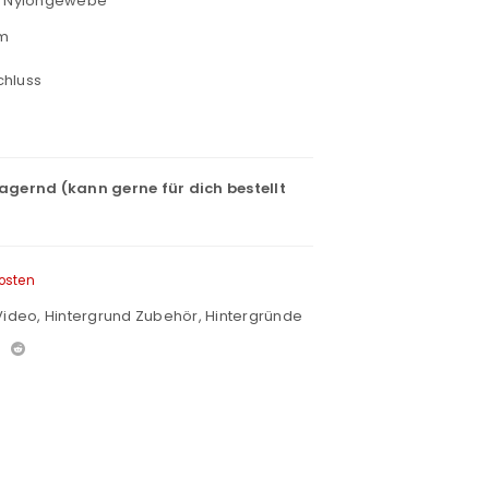
m Nylongewebe
cm
chluss
lagernd (kann gerne für dich bestellt
osten
Video
,
Hintergrund Zubehör
,
Hintergründe