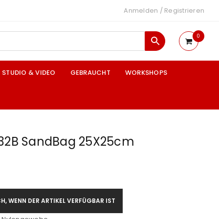
Anmelden
/
Registrieren
0
STUDIO & VIDEO
GEBRAUCHT
WORKSHOPS
132B SandBag 25X25cm
H, WENN DER ARTIKEL VERFÜGBAR IST