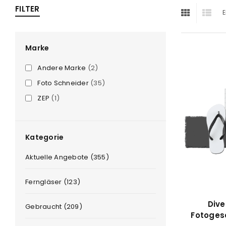
FILTER
E
ra
era
Marke
Andere Marke
(2)
amera
Foto Schneider
(35)
ZEP
(1)
Kategorie
Aktuelle Angebote (355)
Ferngläser (123)
Dive
Gebraucht (209)
Fotoges