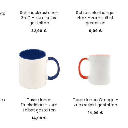
Schmuckkästchen
Schlüsselanhänger
oto
Groß - zum selbst
Herz - zum selbst
gestalten
gestalten
32,90
€
9,99
€
euen Passworts wird an deine E-
would like to hear from us
konto eröffnen und akzeptiere die
zum
Tasse Innen
Tasse Innen Orange -
Dunkelblau - zum
zum selbst gestalten
selbst gestalten
14,99
€
14,99
€