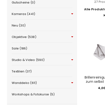
27 Pro
Gutscheine (0)
Alle Produk
Kameras (441)
Neu (30)
Objektive (538)
Sale (186)
e
Studio & Video (590)
Textilien (37)
Brillenreini
zum selbst
Wanddeko (611)
4,0
Workshops & Fotokurse (5)