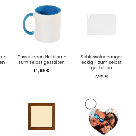
m -
Tasse Innen Hellblau -
Schlüsselanhänger
ten
zum selbst gestalten
eckig - zum selbst
gestalten
14,99
€
7,99
€