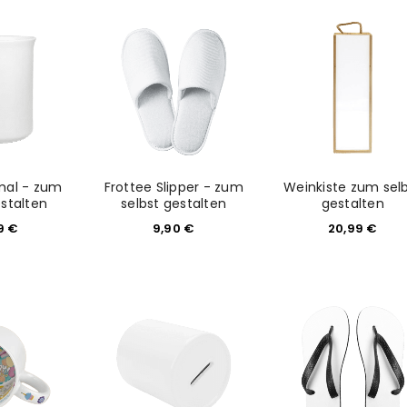
mal - zum
Frottee Slipper - zum
Weinkiste zum sel
estalten
selbst gestalten
gestalten
99
€
9,90
€
20,99
€