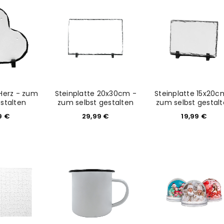
 Herz - zum
Steinplatte 20x30cm -
Steinplatte 15x20c
estalten
zum selbst gestalten
zum selbst gestal
9
€
29,99
€
19,99
€
REGISTRIEREN