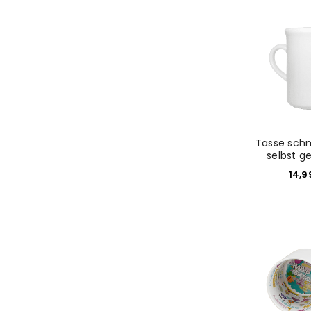
Tasse sch
selbst g
14,