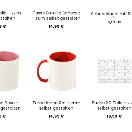
sse
*
E-Mail-Adresse
*
eile - zum
Tasse Emaille Schwarz
Schneekugel mit F
estalten
- zum selbst gestalten
5,99
€
99
€
14,99
€
Ein Link zum Erstellen eines n
Mail-Adresse gesendet.
NEWSLETTER ABONNIEREN
tzt durch
WP Captcha
Please select all the ways you 
Angemeldet bleiben
Ich stimme zu
Ja, ich möchte ein Kunden
en Rosa -
Tasse Innen Rot - zum
Puzzle 30 Teile - 
Datenschutzerklärung
.
*
 gestalten
selbst gestalten
selbst gestalten
99
€
14,99
€
19,99
€
REGISTRIEREN