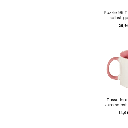
Benutzername oder E-Mail-Adre
Puzzle 96 T
selbst g
29,
Passwort
*
Anmeldeformular geschü
ANMELDEN
PASSWORT VERGESSEN?
Tasse Inn
zum selbst
14,