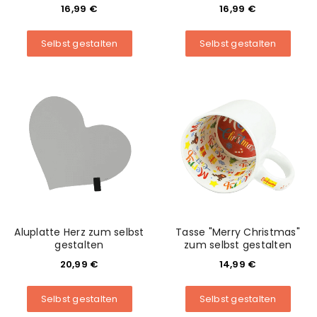
16,99
€
16,99
€
Selbst gestalten
Selbst gestalten
ANMELDEN
Benutzername oder E-Mail-Adresse
*
Passwort
*
Aluplatte Herz zum selbst
Tasse "Merry Christmas"
gestalten
zum selbst gestalten
20,99
€
14,99
€
Anmeldeformular geschützt durch
WP Captcha
Selbst gestalten
Selbst gestalten
Angemeldet bleiben
ANMELDEN