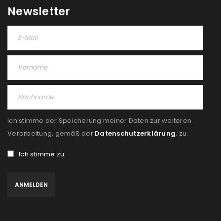
Please select all the ways you would like to hear from
Newsletter
us
Ich stimme zu
Ja, ich möchte ein Kundenkonto eröffnen und
akzeptiere die
Datenschutzerklärung
.
*
REGISTRIEREN
Ich stimme der Speicherung meiner Daten zur weiteren
Verarbeitung, gemäß der
Datenschutzerklärung
, zu:
Ich stimme zu