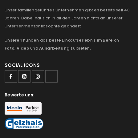
Anmeldeformular geschützt durch
WP Captcha
Unser familiengeführtes Unternehmen gibt es bereits seit 40
Jahren. Dabei hat sich in all den Jahren nichts an unserer
Angemeldet bleiben
ANMELDEN
Unternehmensphilosophie geändert:
PASSWORT VERGESSEN?
Unseren Kunden das beste Einkaufserlebnis im Bereich
Foto
,
Video
und
Ausarbeitung
zu bieten.
REGISTRIEREN
SOCIAL ICONS
E-Mail-Adresse
*
Bewerte uns:
Ein Link zum Erstellen eines neuen Passworts wird an
deine E-Mail-Adresse gesendet.
NEWSLETTER ABONNIEREN