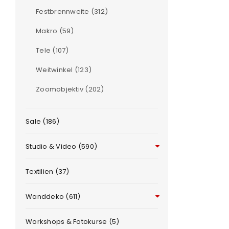
Festbrennweite (312)
ANMELDEN
Makro (59)
Benutzername oder E-Mail-Adre
Tele (107)
Weitwinkel (123)
Zoomobjektiv (202)
Passwort
*
e
Sale (186)
Anmeldeformular geschü
Studio & Video (590)
ANMELDEN
Textilien (37)
PASSWORT VERGESSEN?
Wanddeko (611)
Workshops & Fotokurse (5)