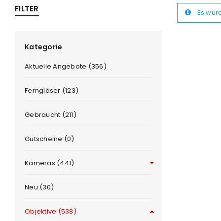
FILTER
Es wur
ra
era
Kategorie
Aktuelle Angebote (356)
amera
Ferngläser (123)
Gebraucht (211)
Gutscheine (0)
Kameras (441)
Neu (30)
Objektive (538)