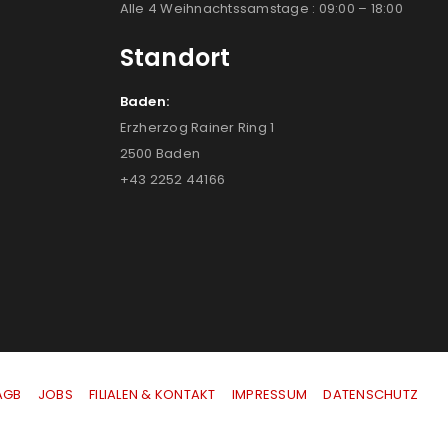
Alle 4 Weihnachtssamstage : 09:00 – 18:00
Standort
Baden:
Erzherzog Rainer Ring 1
2500 Baden
+43 2252 44166
AGB
|
JOBS
|
FILIALEN & KONTAKT
|
IMPRESSUM
|
DATENSCHUTZ