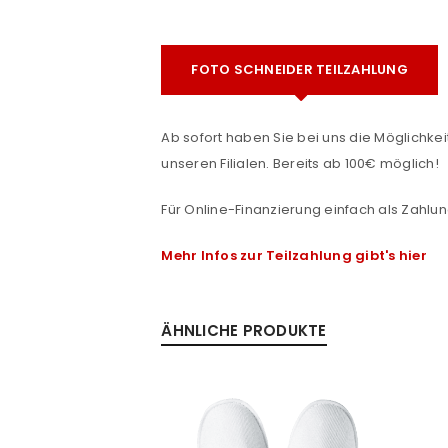
FOTO SCHNEIDER TEILZAHLUNG
Ab sofort haben Sie bei uns die Möglichkeit
unseren Filialen. Bereits ab 100€ möglich!
ANMELDEN
Für Online-Finanzierung einfach als Zahlun
e
Benutzername oder E-Mail-Adre
Mehr Infos zur Teilzahlung gibt's hier
Passwort
*
ÄHNLICHE PRODUKTE
Anmeldeformular geschü