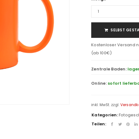
SELBST GEST
Kostenloser Versand n
(ab 100€)
Zentrale Baden:
lage
Online:
sofort lieferb
inkl. MwSt.
zzgl.
Versandk
Kategorien:
Fotogesc
Teilen: