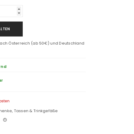
ALTEN
ach Österreich (ab 50€) und Deutschland
rnd
ar
osten
henke
,
Tassen & Trinkgefäße