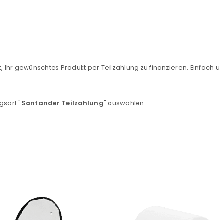
, Ihr gewünschtes Produkt per Teilzahlung zu finanzieren. Einfach u
REGISTRIEREN
gsart "
Santander Teilzahlung
" auswählen.
sse
*
E-Mail-Adresse
*
Ein Link zum Erstellen eines n
Mail-Adresse gesendet.
NEWSLETTER ABONNIEREN
tzt durch
WP Captcha