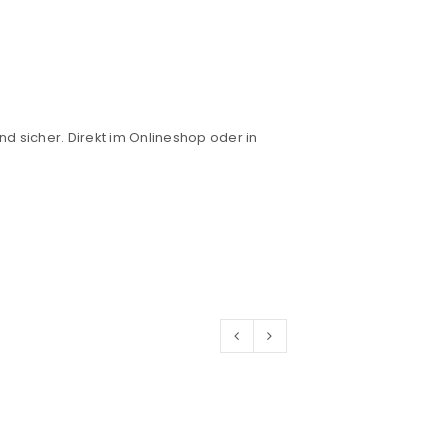
nd sicher. Direkt im Onlineshop oder in
euen Passworts wird an deine E-