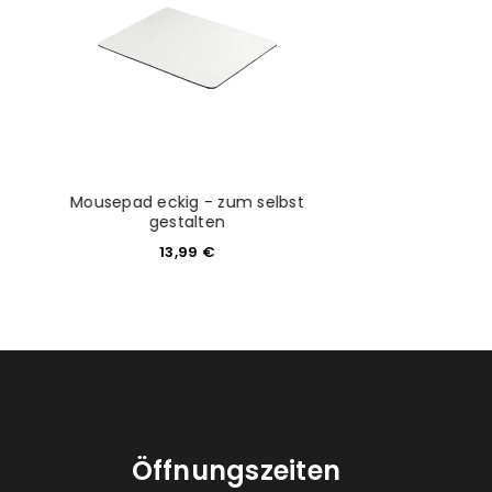
would like to hear from us
konto eröffnen und akzeptiere die
Mousepad eckig - zum selbst
Aluplatte Herz
gestalten
gestal
13,99
€
20,9
Öffnungszeiten