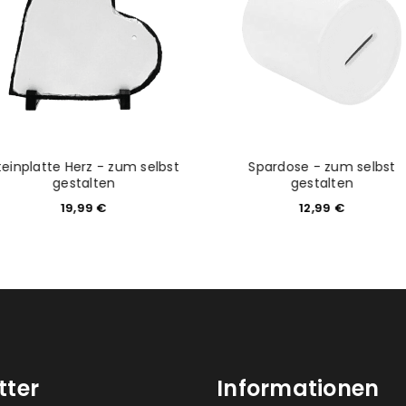
Please select all the ways you 
Angemeldet bleiben
Ich stimme zu
Ja, ich möchte ein Kunden
Datenschutzerklärung
.
*
REGISTRIEREN
teinplatte Herz - zum selbst
Spardose - zum selbst
gestalten
gestalten
19,99
€
12,99
€
tter
Informationen