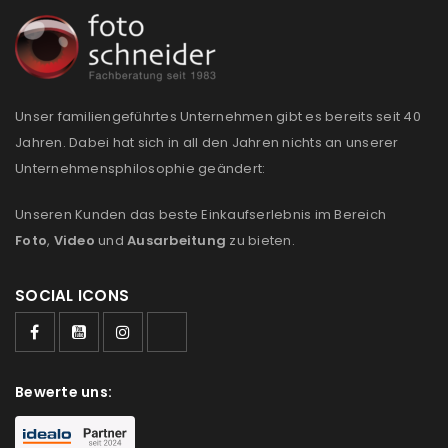
Anmeldeformular geschützt durch
WP Captcha
Angemeldet bleiben
ANMELDEN
Unser familiengeführtes Unternehmen gibt es bereits seit 40
Jahren. Dabei hat sich in all den Jahren nichts an unserer
Unternehmensphilosophie geändert:
PASSWORT VERGESSEN?
Unseren Kunden das beste Einkaufserlebnis im Bereich
Foto
,
Video
und
Ausarbeitung
zu bieten.
REGISTRIEREN
SOCIAL ICONS
E-Mail-Adresse
*
Ein Link zum Erstellen eines neuen Passworts wird an
Bewerte uns:
deine E-Mail-Adresse gesendet.