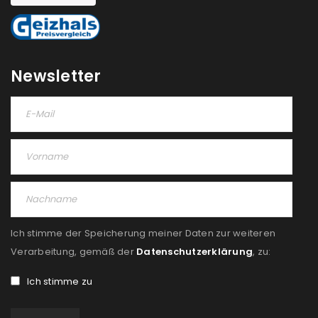
NEWSLETTER ABONNIEREN
Please select all the ways you would like to hear from
us
Newsletter
Ich stimme zu
Ja, ich möchte ein Kundenkonto eröffnen und
akzeptiere die
Datenschutzerklärung
.
*
REGISTRIEREN
Ich stimme der Speicherung meiner Daten zur weiteren
Verarbeitung, gemäß der
Datenschutzerklärung
, zu:
Ich stimme zu