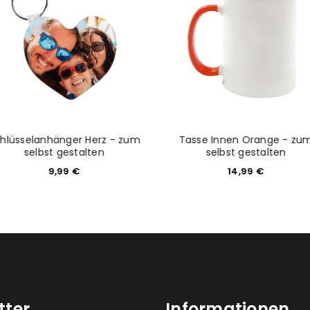
Please select all the ways you 
Angemeldet bleiben
Ich stimme zu
Ja, ich möchte ein Kunden
Datenschutzerklärung
.
*
REGISTRIEREN
hlüsselanhänger Herz - zum
Tasse Innen Orange - zu
selbst gestalten
selbst gestalten
9,99
€
14,99
€
tter
Informationen