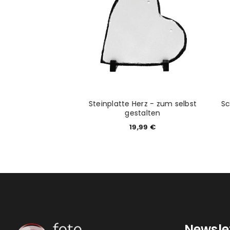
ANMELDEN
PASSWORT VERGESSEN?
iß zum selbst
Steinplatte Herz - zum selbst
Sc
stalten
gestalten
4,99
€
19,99
€
Newsle