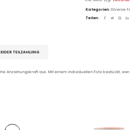
inkl. MwSt.
zzgl.
Versandk
Kategorien:
Diverse 
Teilen:
EIDER TEILZAHLUNG
REGISTRIEREN
 Anziehungskraft aus. Mit einem individuellen Foto bestückt, wer
sse
*
E-Mail-Adresse
*
Ein Link zum Erstellen eines n
Mail-Adresse gesendet.
NEWSLETTER ABONNIEREN
tzt durch
WP Captcha