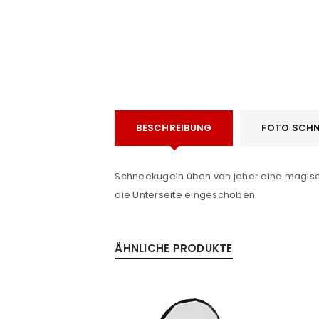
BESCHREIBUNG
FOTO SCHN
ANMELDEN
e
Schneekugeln üben von jeher eine magische
Benutzername oder E-Mail-Adre
die Unterseite eingeschoben.
Passwort
*
ÄHNLICHE PRODUKTE
Anmeldeformular geschü