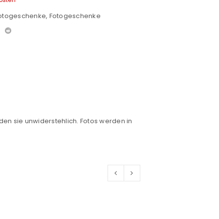
osten
Fotogeschenke
,
Fotogeschenke
den sie unwiderstehlich. Fotos werden in
euen Passworts wird an deine E-