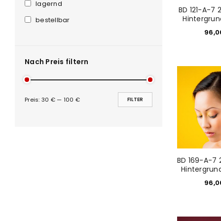
lagernd
BD 121-A-7 
Hintergru
bestellbar
96,
Nach Preis filtern
ANMELDEN
Preis:
30 €
—
100 €
FILTER
Benutzername oder E-Mail-Adre
BD 169-A-7 
Passwort
*
Hintergrun
96,
Anmeldeformular geschü