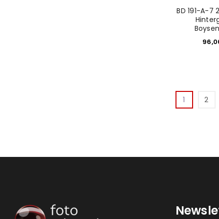
BD 191-A-7 
Hinter
Boysen
96,
1
2
Newsle