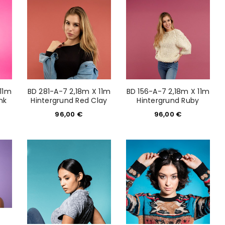
would like to hear from us
konto eröffnen und akzeptiere die
 11m
BD 281-A-7 2,18m X 11m
BD 156-A-7 2,18m X 11m
nk
Hintergrund Red Clay
Hintergrund Ruby
96,00
€
96,00
€