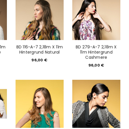
11m
BD 116-A-7 2,18m X 11m
BD 279-A-7 2,18m X
e
Hintergrund Natural
11m Hintergrund
Cashmere
96,00
€
96,00
€