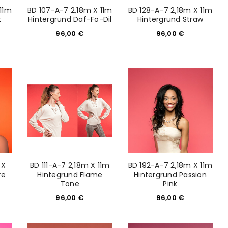
 11m
BD 107-A-7 2,18m X 11m
BD 128-A-7 2,18m X 11m
t
Hintergrund Daf-Fo-Dil
Hintergrund Straw
96,00
€
96,00
€
 X
BD 111-A-7 2,18m X 11m
BD 192-A-7 2,18m X 11m
euen Passworts wird an deine E-
re
Hintegrund Flame
Hintergrund Passion
Tone
Pink
96,00
€
96,00
€