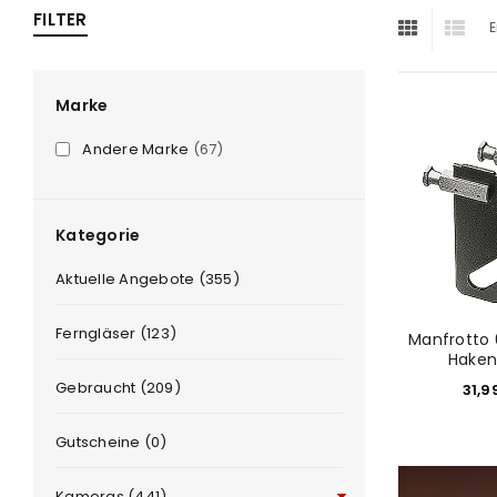
FILTER
E
ra
era
Marke
Andere Marke
(67)
amera
Kategorie
Aktuelle Angebote (355)
Ferngläser (123)
Manfrotto 
Haken
Gebraucht (209)
31,9
Gutscheine (0)
Kameras (441)