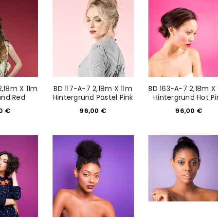
Please select all the ways you 
Angemeldet bleiben
Ich stimme zu
Ja, ich möchte ein Kunden
Datenschutzerklärung
.
*
REGISTRIEREN
2,18m X 11m
BD 117-A-7 2,18m X 11m
BD 163-A-7 2,18m X
und Red
Hintergrund Pastel Pink
Hintergrund Hot Pi
00
€
96,00
€
96,00
€