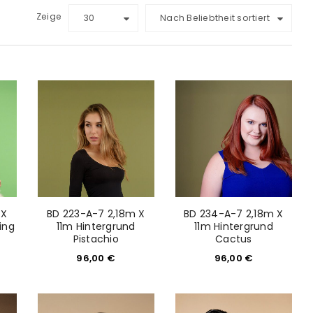
Zeige
30
Nach Beliebtheit sortiert
 X
BD 223-A-7 2,18m X
BD 234-A-7 2,18m X
ing
11m Hintergrund
11m Hintergrund
Pistachio
Cactus
96,00
€
96,00
€