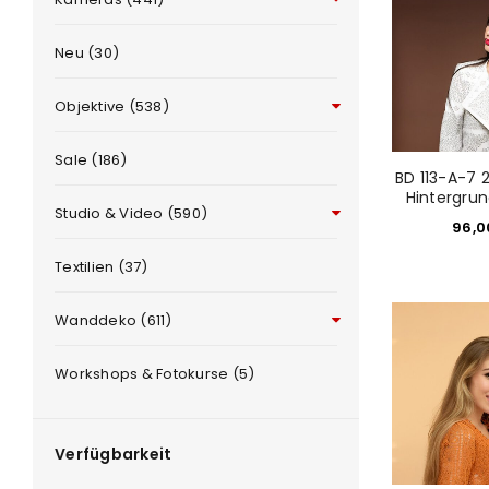
Neu (30)
Objektive (538)
Sale (186)
BD 113-A-7 
Hintergrun
Studio & Video (590)
96,
e
Textilien (37)
Wanddeko (611)
Workshops & Fotokurse (5)
Verfügbarkeit