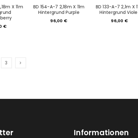
2,18m X 11m
BD 154-A-7 2,18m X 11m
BD 133-A-7 2,1m X 
grund
Hintergrund Purple
Hintergrund Viole
berry
96,00
€
96,00
€
00
€
3
tter
Informationen