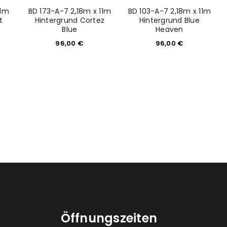
11m
BD 173-A-7 2,18m x 11m
BD 103-A-7 2,18m x 11m
t
Hintergrund Cortez
Hintergrund Blue
Blue
Heaven
96,00
€
96,00
€
Öffnungszeiten