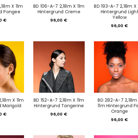
2,18m X 11m
BD 106-A-7 2,18m X 11m
BD 193-A-7 2,18m X
nd Pongee
Hintergrund Creme
Hintergrund Ligh
Yellow
00
€
96,00
€
96,00
€
REGISTRIEREN
sse
*
E-Mail-Adresse
*
2,18m X 11m
BD 152-A-7 2,18m X 11m
BD 282-A-7 2,18m
Ein Link zum Erstellen eines n
d Marigold
Hintergrund Tangerine
11m Hintergrund Fi
Mail-Adresse gesendet.
Orange
00
€
96,00
€
96,00
€
NEWSLETTER ABONNIEREN
tzt durch
WP Captcha