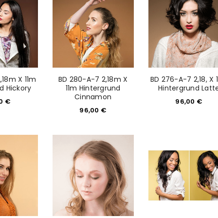
2,18m X 11m
BD 280-A-7 2,18m X
BD 276-A-7 2,18, X 
d Hickory
11m Hintergrund
Hintergrund Latt
Cinnamon
00
€
96,00
€
96,00
€