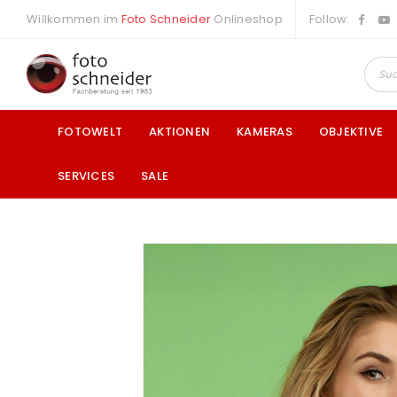
Willkommen im
Foto Schneider
Onlineshop
Follow:
FOTOWELT
AKTIONEN
KAMERAS
OBJEKTIVE
SERVICES
SALE
a