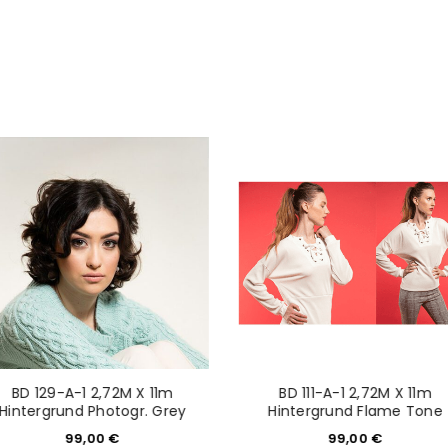
Mail-Adresse gesendet.
NEWSLETTER ABONNIEREN
tzt durch
WP Captcha
Please select all the ways you 
Angemeldet bleiben
Ich stimme zu
Ja, ich möchte ein Kunden
Datenschutzerklärung
.
*
REGISTRIEREN
BD 129-A-1 2,72M X 11m
BD 111-A-1 2,72M X 11m
Hintergrund Photogr. Grey
Hintergrund Flame Tone
99,00
€
99,00
€