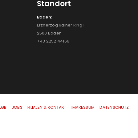
Standort
Baden:
Erzherzog Rainer Ring 1
2500 Baden
+43 2252 44166
AGB
|
JOBS
|
FILIALEN & KONTAKT
|
IMPRESSUM
|
DATENSCHUTZ