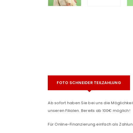
e
FOTO SCHNEIDER TEILZAHLUNG
ANMELDEN
Ab sofort haben Sie bei uns die Möglichkeit
Benutzername oder E-Mail-Adre
unseren Filialen. Bereits ab 100€ möglich!
Für Online-Finanzierung einfach als Zahlun
Passwort
*