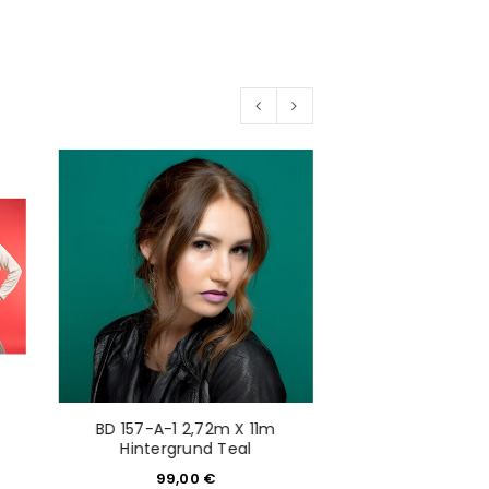
would like to hear from us
konto eröffnen und akzeptiere die
BD 157-A-1 2,72m X 11m
BD 172-A-1 2,
Hintergrund Teal
Hintergrund 
99,00
€
99,0