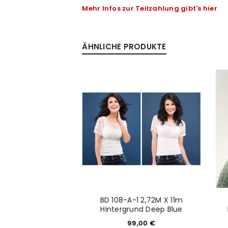
Mehr Infos zur Teilzahlung gibt's hier
Anmeldeformular geschü
ÄHNLICHE PRODUKTE
ANMELDEN
PASSWORT VERGESSEN?
-1 2,72M X 11m
BD 108-A-1 2,72M X 11m
grund Creme
Hintergrund Deep Blue
9,00
€
99,00
€