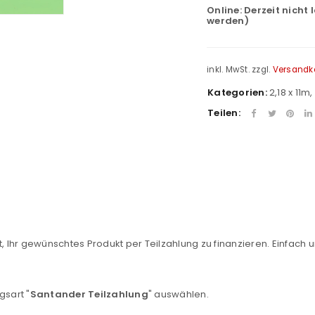
Online:
Derzeit nicht 
werden)
inkl. MwSt.
zzgl.
Versandk
Kategorien:
2,18 x 11m
,
Teilen:
REGISTRIEREN
, Ihr gewünschtes Produkt per Teilzahlung zu finanzieren. Einfach u
sse
*
E-Mail-Adresse
*
gsart "
Santander Teilzahlung
" auswählen.
Ein Link zum Erstellen eines n