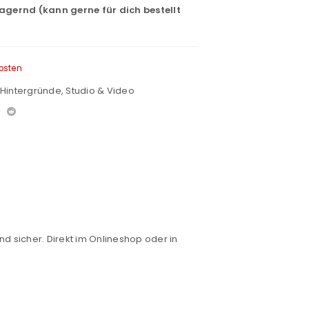
lagernd (kann gerne für dich bestellt
osten
Hintergründe
,
Studio & Video
nd sicher. Direkt im Onlineshop oder in
euen Passworts wird an deine E-