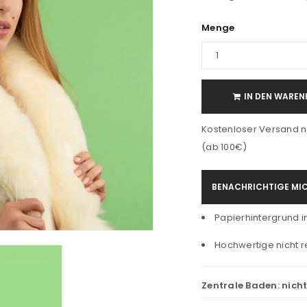
Menge
IN DEN WAREN
Kostenloser Versand n
(ab 100€)
BENACHRICHTIGE MIC
Papierhintergrund in
Hochwertige nicht r
Zentrale Baden:
nich