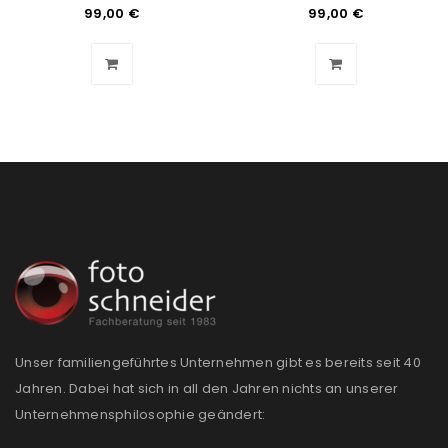
Benutzername oder E-Mail-Adresse
*
99,00
€
99,00
€
Passwort
*
Anmeldeformular geschützt durch
WP Captcha
Angemeldet bleiben
ANMELDEN
PASSWORT VERGESSEN?
Unser familiengeführtes Unternehmen gibt es bereits seit 40
REGISTRIEREN
Jahren. Dabei hat sich in all den Jahren nichts an unserer
Unternehmensphilosophie geändert:
E-Mail-Adresse
*