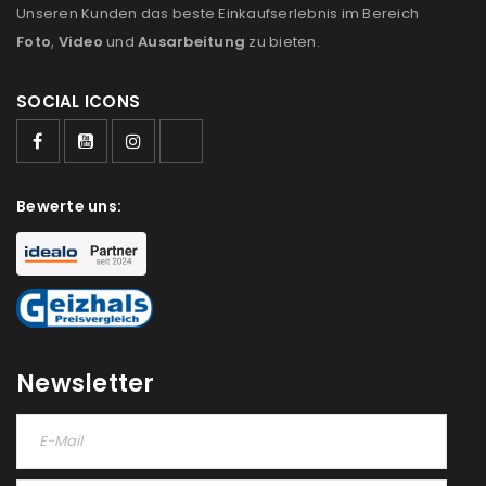
Unseren Kunden das beste Einkaufserlebnis im Bereich
Foto
,
Video
und
Ausarbeitung
zu bieten.
Ein Link zum Erstellen eines neuen Passworts wird an
deine E-Mail-Adresse gesendet.
SOCIAL ICONS
NEWSLETTER ABONNIEREN
Please select all the ways you would like to hear from
Bewerte uns:
us
Ich stimme zu
Ja, ich möchte ein Kundenkonto eröffnen und
akzeptiere die
Datenschutzerklärung
.
*
Newsletter
REGISTRIEREN