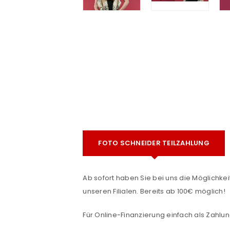
e
FOTO SCHNEIDER TEILZAHLUNG
ANMELDEN
Ab sofort haben Sie bei uns die Möglichkeit
Benutzername oder E-Mail-Adre
unseren Filialen. Bereits ab 100€ möglich!
Für Online-Finanzierung einfach als Zahlun
Passwort
*