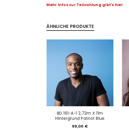
Mehr Infos zur Teilzahlung gibt's hier
Anmeldeformular geschü
ÄHNLICHE PRODUKTE
ANMELDEN
PASSWORT VERGESSEN?
-1 2,72M X 11m
BD 161-A-1 2,72m X 11m
und Foto Blue
Hintergrund Patriot Blue
9,00
€
99,00
€