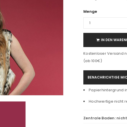
Menge
IN DEN WAREN
Kostenloser Versand n
(ab 100€)
BENACHRICHTIGE MIC
Papierhintergrund in
Hochwertige nicht r
Zentrale Baden:
nich