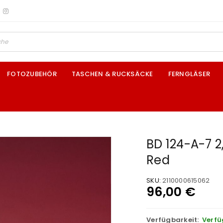
FOTOZUBEHÖR
TASCHEN & RUCKSÄCKE
FERNGLÄSER
BD 124-A-7 2
Red
SKU:
2110000615062
96,00
€
Verfügbarkeit:
Verfü