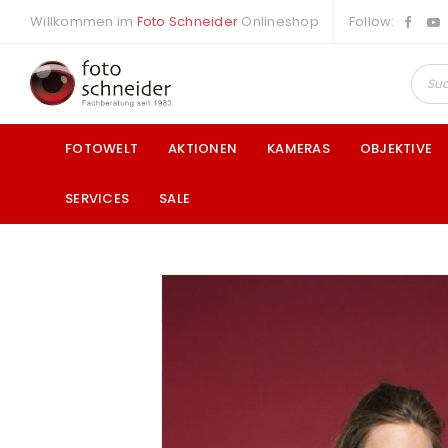
Willkommen im
Foto Schneider
Onlineshop
Follow:
FOTOWELT
AKTIONEN
KAMERAS
OBJEKTIVE
SERVICES
SALE
a