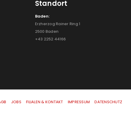
Standort
Baden:
Erzherzog Rainer Ring 1
2500 Baden
+43 2252 44166
AGB
|
JOBS
|
FILIALEN & KONTAKT
|
IMPRESSUM
|
DATENSCHUTZ