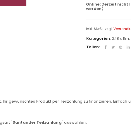
Online:
Derzeit nicht 
werden)
inkl. MwSt.
zzgl.
Versandk
Kategorien:
2,18 x 11m
,
Teilen:
REGISTRIEREN
, Ihr gewünschtes Produkt per Teilzahlung zu finanzieren. Einfach u
sse
*
E-Mail-Adresse
*
gsart "
Santander Teilzahlung
" auswählen.
Ein Link zum Erstellen eines n