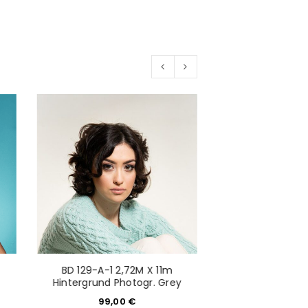
would like to hear from us
konto eröffnen und akzeptiere die
BD 129-A-1 2,72M X 11m
BD 119-A-7 2,
Hintergrund Photogr. Grey
Hintergrund P
99,00
€
96,0