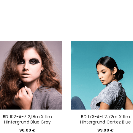
Mail-Adresse gesendet.
NEWSLETTER ABONNIEREN
tzt durch
WP Captcha
Please select all the ways you 
Angemeldet bleiben
Ich stimme zu
Ja, ich möchte ein Kunden
Datenschutzerklärung
.
*
REGISTRIEREN
BD 102-A-7 2,18m X 11m
BD 173-A-1 2,72m X 11m
Hintergrund Blue Gray
Hintergrund Cortez Blue
96,00
€
99,00
€