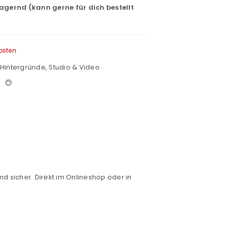
lagernd (kann gerne für dich bestellt
osten
Hintergründe
,
Studio & Video
nd sicher. Direkt im Onlineshop oder in
euen Passworts wird an deine E-