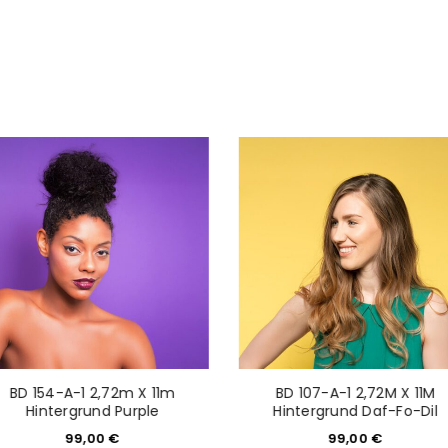
Mail-Adresse gesendet.
NEWSLETTER ABONNIEREN
tzt durch
WP Captcha
Please select all the ways you 
Angemeldet bleiben
Ich stimme zu
Ja, ich möchte ein Kunden
Datenschutzerklärung
.
*
REGISTRIEREN
BD 154-A-1 2,72m X 11m
BD 107-A-1 2,72M X 11M
Hintergrund Purple
Hintergrund Daf-Fo-Dil
99,00
€
99,00
€