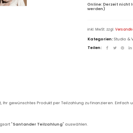
Online:
Derzeit nicht 
werden)
inkl. MwSt.
zzgl.
Versandk
Kategorien:
Studio & 
Teilen:
REGISTRIEREN
, Ihr gewünschtes Produkt per Teilzahlung zu finanzieren. Einfach u
sse
*
E-Mail-Adresse
*
gsart "
Santander Teilzahlung
" auswählen.
Ein Link zum Erstellen eines n