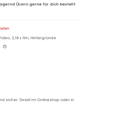
lagernd (kann gerne für dich bestellt
osten
Video
,
2,18 x 11m
,
Hintergründe
nd sicher. Direkt im Onlineshop oder in
euen Passworts wird an deine E-