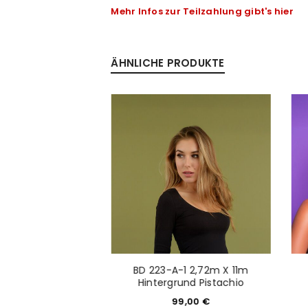
Mehr Infos zur Teilzahlung gibt's hier
Anmeldeformular geschü
ÄHNLICHE PRODUKTE
ANMELDEN
PASSWORT VERGESSEN?
-1 2,18m x 11m
BD 223-A-1 2,72m X 11m
und Dark Gray
Hintergrund Pistachio
9,00
€
99,00
€