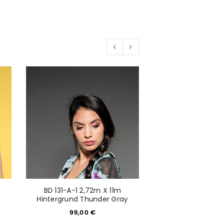
would like to hear from us
konto eröffnen und akzeptiere die
BD 131-A-1 2,72m X 11m
BD 157-A-1 2,
Hintergrund Thunder Gray
Hintergrun
99,00
€
99,0