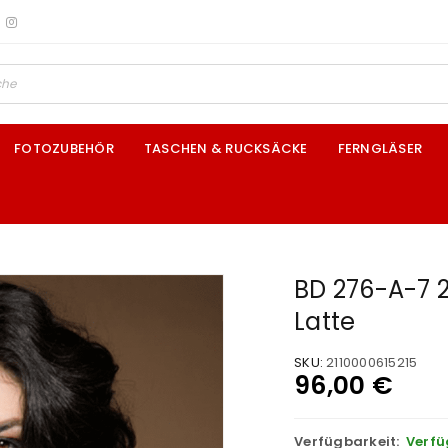
FOTOZUBEHÖR
TASCHEN & RUCKSÄCKE
FERNGLÄSER
BD 276-A-7 2
Latte
SKU:
2110000615215
96,00
€
Verfügbarkeit:
Verfü