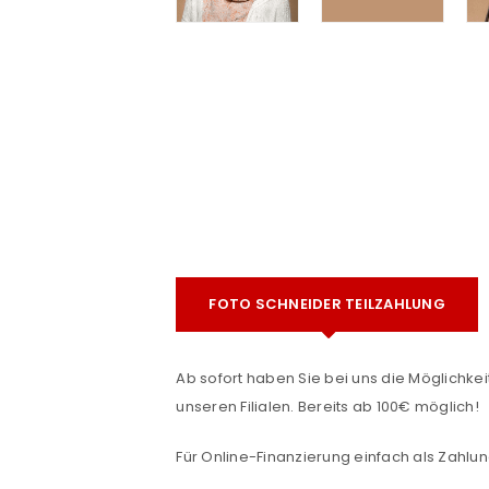
e
FOTO SCHNEIDER TEILZAHLUNG
ANMELDEN
Ab sofort haben Sie bei uns die Möglichkeit
Benutzername oder E-Mail-Adre
unseren Filialen. Bereits ab 100€ möglich!
Für Online-Finanzierung einfach als Zahlun
Passwort
*