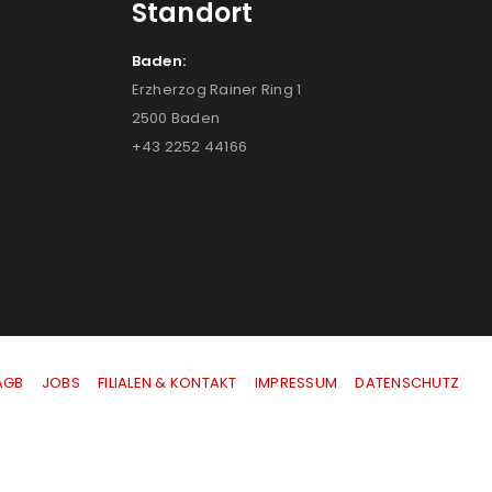
Standort
Baden:
Erzherzog Rainer Ring 1
2500 Baden
+43 2252 44166
AGB
|
JOBS
|
FILIALEN & KONTAKT
|
IMPRESSUM
|
DATENSCHUTZ