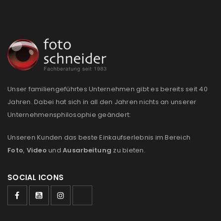
Anmeldeformular geschützt durch
WP Captcha
Angemeldet bleiben
ANMELDEN
Unser familiengeführtes Unternehmen gibt es bereits seit 40
PASSWORT VERGESSEN?
Jahren. Dabei hat sich in all den Jahren nichts an unserer
Unternehmensphilosophie geändert:
REGISTRIEREN
Unseren Kunden das beste Einkaufserlebnis im Bereich
Foto
,
Video
und
Ausarbeitung
zu bieten.
E-Mail-Adresse
*
SOCIAL ICONS
Ein Link zum Erstellen eines neuen Passworts wird an
deine E-Mail-Adresse gesendet.