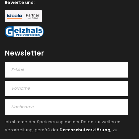
Bewerte uns:
NEWSLETTER ABONNIEREN
Please select all the ways you would like to hear from
us
Ich stimme zu
Newsletter
Ja, ich möchte ein Kundenkonto eröffnen und
akzeptiere die
Datenschutzerklärung
.
*
REGISTRIEREN
Ich stimme der Speicherung meiner Daten zur weiteren
Verarbeitung, gemäß der
Datenschutzerklärung
, zu: