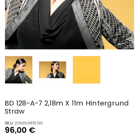
BD 128-A-7 2,18m X 11m Hintergrund
Straw
SKU:
2110000615130
96,00
€