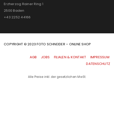
Erzherzog Rainer Ring 1
2500 Baden
+43 2252 44166
COPYRIGHT © 2023 FOTO SCHNEIDER – ONLINE SHOP
AGB
|
JOBS
|
FILIALEN & KONTAKT
|
IMPRESSUM
|
DATENSCHUTZ
Alle Preise inkl. der gesetzlichen MwSt.