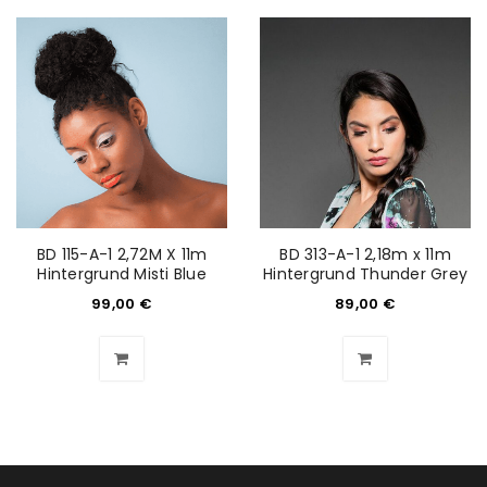
BD 115-A-1 2,72M X 11m
BD 313-A-1 2,18m x 11m
Hintergrund Misti Blue
Hintergrund Thunder Grey
99,00
€
89,00
€
ANMELDEN
Benutzername oder E-Mail-Adresse
*
Passwort
*