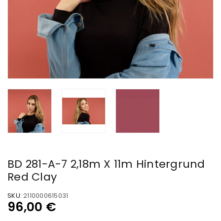
BD 281-A-7 2,18m X 11m Hintergrund
Red Clay
SKU:
2110000615031
96,00
€