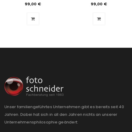
Benutzername oder E-Mail-Adresse
*
99,00
€
99,00
€
Passwort
*
Anmeldeformular geschützt durch
WP Captcha
Angemeldet bleiben
ANMELDEN
PASSWORT VERGESSEN?
Unser familiengeführtes Unternehmen gibt es bereits seit 40
REGISTRIEREN
Jahren. Dabei hat sich in all den Jahren nichts an unserer
Unternehmensphilosophie geändert:
E-Mail-Adresse
*