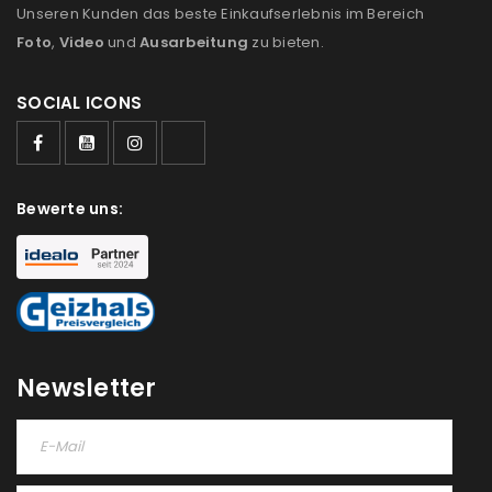
Unseren Kunden das beste Einkaufserlebnis im Bereich
Foto
,
Video
und
Ausarbeitung
zu bieten.
Ein Link zum Erstellen eines neuen Passworts wird an
deine E-Mail-Adresse gesendet.
SOCIAL ICONS
NEWSLETTER ABONNIEREN
Please select all the ways you would like to hear from
Bewerte uns:
us
Ich stimme zu
Ja, ich möchte ein Kundenkonto eröffnen und
akzeptiere die
Datenschutzerklärung
.
*
Newsletter
REGISTRIEREN