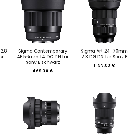
2.8
Sigma Contemporary
Sigma Art 24-70mm
ür
AF 56mm 1.4 DC DN für
2.8 DG DN für Sony E
Sony E schwarz
1.199,00
€
469,00
€