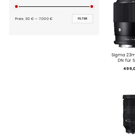
ANMELDEN
Preis:
30 €
—
7.000 €
FILTER
PASSWORT VERGESSEN?
Sigma 23m
DN für 
499,