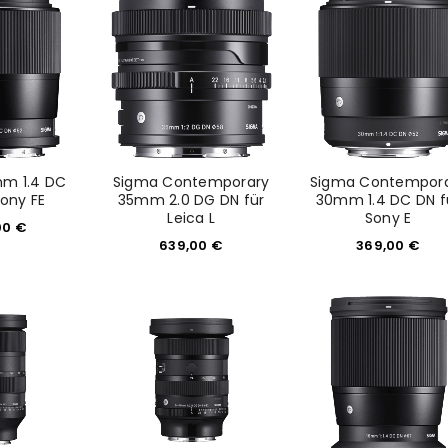
Please select all the ways you 
Angemeldet bleiben
Ich stimme zu
Ja, ich möchte ein Kunden
Datenschutzerklärung
.
*
m 1.4 DC
Sigma Contemporary
Sigma Contempor
REGISTRIEREN
Sony FE
35mm 2.0 DG DN für
30mm 1.4 DC DN f
Leica L
Sony E
00
€
639,00
€
369,00
€