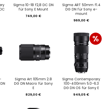
ary
Sigma 10-18 f2,8 DC DN
Sigma ART 50mm f1.4
 DC
für Sony E Mount
DG DN für Sony e-
mount
749,00
€
969,00
€
%
-
Sigma Art 105mm 2.8
Sigma Contemporary
euen Passworts wird an deine E-
 DN
DG DN Macro für Sony
100-400mm 5.0-6.3
E
DG DN OS für Sony E
829,00
€
949,05
€