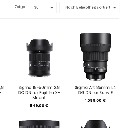
Zeige
30
Nach Beliebtheit sortiert
,8
Sigma 18-50mm 2.8
Sigma Art 85mm 1.4
-
DC DN für Fujifilm X-
DG DN für Sony E
Mount
1.099,00
€
549,00
€