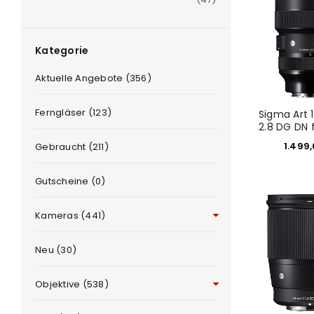
Kategorie
Aktuelle Angebote (356)
Ferngläser (123)
Sigma Art
2.8 DG DN 
1.499
Gebraucht (211)
e
Gutscheine (0)
Kameras (441)
Neu (30)
Objektive (538)