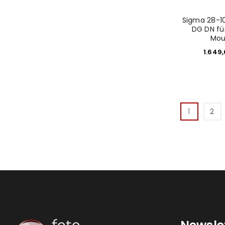
Sigma 28-1
DG DN fü
Mou
1.649
1
2