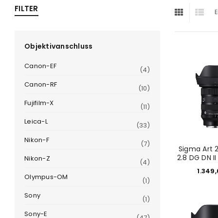
FILTER
E
ra
era
Objektivanschluss
Canon-EF
(4)
amera
Canon-RF
(10)
Fujifilm-X
(11)
Leica-L
(33)
Nikon-F
(7)
Sigma Art
2.8 DG DN II
Nikon-Z
(4)
1.349
Olympus-OM
(1)
Sony
(1)
Sony-E
(47)