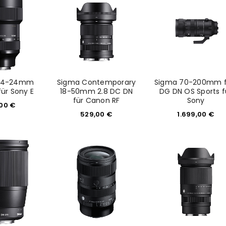
 14-24mm
Sigma Contemporary
Sigma 70-200mm f
für Sony E
18-50mm 2.8 DC DN
DG DN OS Sports f
für Canon RF
Sony
,00
€
529,00
€
1.699,00
€