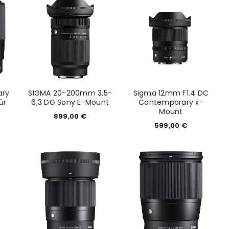
would like to hear from us
konto eröffnen und akzeptiere die
ary
SIGMA 20-200mm 3,5-
Sigma 12mm F1.4 DC
ür
6,3 DG Sony E-Mount
Contemporary x-
Mount
899,00
€
599,00
€