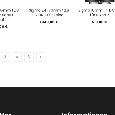
05mm f2,8
Sigma 24-70mm f2.8
Sigma 16mm 1.4 DC
r Sony E
DG DN II Für Leica L
für Nikon Z
nt
1.349,00
€
519,00
€
,00
€
3
4
5