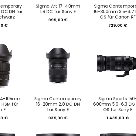
temporary
Sigma Art 17-40mm
Sigma Contempor
 DC DN für
1.8 DC für Sony E
16-300mm 3.5-6.7
schwarz
OS für Canon RF
999,00
€
00
€
729,00
€
REGISTRIEREN
sse
*
E-Mail-Adresse
*
 24-105mm
Sigma Contemporary
Sigma Sports 150
Ein Link zum Erstellen eines n
 HSM für
16-28mm 2.8 DG DN
600mm 5.0-6.3 DG
n F
für Sony E
OS für Sony E
Mail-Adresse gesendet.
00
€
939,00
€
1.439,00
€
NEWSLETTER ABONNIEREN
tzt durch
WP Captcha