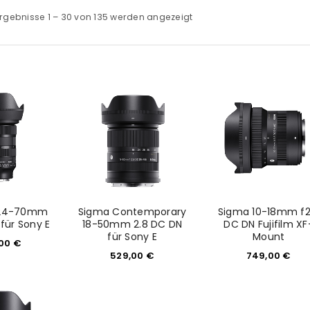
rgebnisse 1 – 30 von 135 werden angezeigt
 24-70mm
Sigma Contemporary
Sigma 10-18mm f2
 für Sony E
18-50mm 2.8 DC DN
DC DN Fujifilm XF
für Sony E
Mount
,00
€
529,00
€
749,00
€