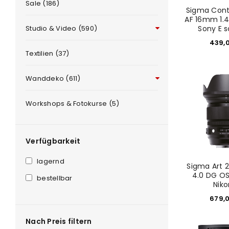
Sale (186)
Sigma Con
AF 16mm 1.4
Studio & Video (590)
Sony E 
439,
Textilien (37)
Wanddeko (611)
ANMELDEN
Workshops & Fotokurse (5)
Benutzername oder E-Mail-Adre
Verfügbarkeit
lagernd
Sigma Art
Passwort
*
4.0 DG OS
bestellbar
Niko
679,
Nach Preis filtern
Anmeldeformular geschü