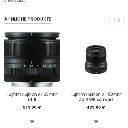
unterstützt.
Passwort
*
ÄHNLICHE PRODUKTE
Anmeldeformular geschützt durch
WP Captcha
Angemeldet bleiben
ANMELDEN
PASSWORT VERGESSEN?
Fujifilm Fujinon XF 35mm
Fujifilm Fujinon XF 50mm
REGISTRIEREN
1.4 R
2.0 R WR schwarz
579,00
€
439,00
€
E-Mail-Adresse
*