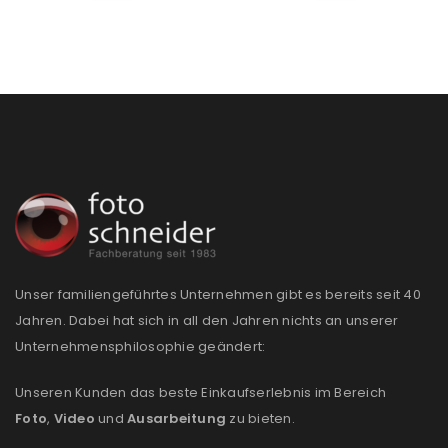
Ein Link zum Erstellen eines neuen Passworts wird an
deine E-Mail-Adresse gesendet.
NEWSLETTER ABONNIEREN
Please select all the ways you would like to hear from
us
Ich stimme zu
Ja, ich möchte ein Kundenkonto eröffnen und
akzeptiere die
Datenschutzerklärung
.
*
Unser familiengeführtes Unternehmen gibt es bereits seit 40
Jahren. Dabei hat sich in all den Jahren nichts an unserer
REGISTRIEREN
Unternehmensphilosophie geändert:
Unseren Kunden das beste Einkaufserlebnis im Bereich
Foto
,
Video
und
Ausarbeitung
zu bieten.