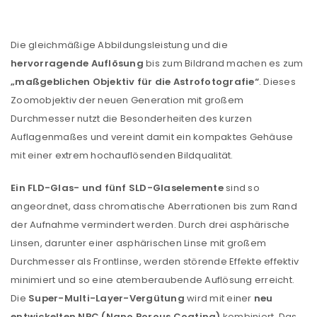
Die gleichmäßige Abbildungsleistung und die
hervorragende Auflösung
bis zum Bildrand machen es zum
„maßgeblichen Objektiv für die Astrofotografie“
. Dieses
Zoomobjektiv der neuen Generation mit großem
Durchmesser nutzt die Besonderheiten des kurzen
Auflagenmaßes und vereint damit ein kompaktes Gehäuse
mit einer extrem hochauflösenden Bildqualität.
Ein FLD-Glas- und fünf SLD-Glaselemente
sind so
angeordnet, dass chromatische Aberrationen bis zum Rand
der Aufnahme vermindert werden. Durch drei asphärische
Linsen, darunter einer asphärischen Linse mit großem
Durchmesser als Frontlinse, werden störende Effekte effektiv
minimiert und so eine atemberaubende Auflösung erreicht.
Die
Super-Multi-Layer-Vergütung
wird mit einer
neu
entwickelten NPC (Nano Porous Coating)
kombiniert. Das