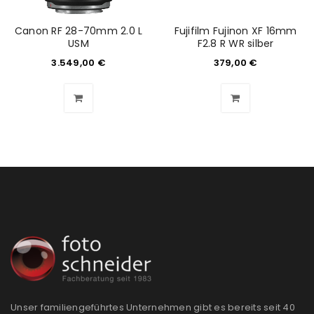
Canon RF 28-70mm 2.0 L
Fujifilm Fujinon XF 16mm
USM
F2.8 R WR silber
3.549,00
€
379,00
€
ANMELDEN
Benutzername oder E-Mail-Adresse
*
Passwort
*
Unser familiengeführtes Unternehmen gibt es bereits seit 40