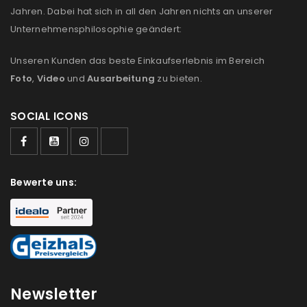
Anmeldeformular geschützt durch
WP Captcha
Jahren. Dabei hat sich in all den Jahren nichts an unserer
Unternehmensphilosophie geändert:
Angemeldet bleiben
ANMELDEN
Unseren Kunden das beste Einkaufserlebnis im Bereich
PASSWORT VERGESSEN?
Foto
,
Video
und
Ausarbeitung
zu bieten.
SOCIAL ICONS
REGISTRIEREN
E-Mail-Adresse
*
Bewerte uns:
Ein Link zum Erstellen eines neuen Passworts wird an
deine E-Mail-Adresse gesendet.
NEWSLETTER ABONNIEREN
Newsletter
Please select all the ways you would like to hear from