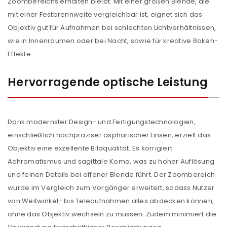
Zoombereichs erhalten bleibt. Mit einer großen Blende, die
mit einer Festbrennweite vergleichbar ist, eignet sich das
Objektiv gut für Aufnahmen bei schlechten Lichtverhältnissen,
wie in Innenräumen oder bei Nacht, sowie für kreative Bokeh-
Effekte.
Hervorragende optische Leistung
Dank modernster Design- und Fertigungstechnologien,
einschließlich hochpräziser asphärischer Linsen, erzielt das
Objektiv eine exzellente Bildqualität. Es korrigiert
Achromatismus und sagittale Koma, was zu hoher Auflösung
und feinen Details bei offener Blende führt. Der Zoombereich
wurde im Vergleich zum Vorgänger erweitert, sodass Nutzer
von Weitwinkel- bis Teleaufnahmen alles abdecken können,
ohne das Objektiv wechseln zu müssen. Zudem minimiert die