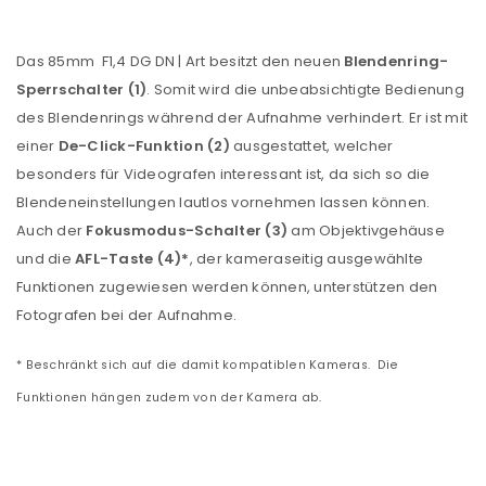
Das 85mm F1,4 DG DN | Art besitzt den neuen
Blendenring-
Sperrschalter (1)
. Somit wird die unbeabsichtigte Bedienung
des Blendenrings während der Aufnahme verhindert. Er ist mit
einer
De-Click-Funktion (2)
ausgestattet, welcher
besonders für Videografen interessant ist, da sich so die
Blendeneinstellungen lautlos vornehmen lassen können.
Auch der
Fokusmodus-Schalter (3)
am Objektivgehäuse
und die
AFL-Taste (4)*
, der kameraseitig ausgewählte
ANMELDEN
Funktionen zugewiesen werden können, unterstützen den
Fotografen bei der Aufnahme.
Benutzername oder E-Mail-Adresse
*
* Beschränkt sich auf die damit kompatiblen Kameras. Die
Funktionen hängen zudem von der Kamera ab.
Passwort
*