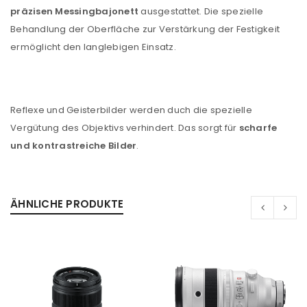
präzisen Messingbajonett
ausgestattet. Die spezielle
Please select all the ways you would like to hear from
Behandlung der Oberfläche zur Verstärkung der Festigkeit
us
ermöglicht den langlebigen Einsatz.
Ich stimme zu
Ja, ich möchte ein Kundenkonto eröffnen und
Reflexe und Geisterbilder werden duch die spezielle
akzeptiere die
Datenschutzerklärung
.
*
Vergütung des Objektivs verhindert. Das sorgt für
scharfe
und kontrastreiche Bilder
.
REGISTRIEREN
ÄHNLICHE PRODUKTE