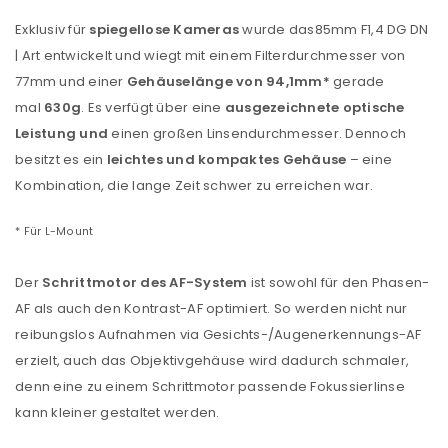
Exklusiv für
spiegellose Kameras
wurde das85mm F1,4 DG DN
| Art entwickelt und wiegt mit einem Filterdurchmesser von
77mm und einer
Gehäuselänge von 94,1mm*
gerade
mal
630g
. Es verfügt über eine
ausgezeichnete optische
Leistung und
einen großen Linsendurchmesser. Dennoch
besitzt es ein
leichtes und kompaktes Gehäuse
– eine
Kombination, die lange Zeit schwer zu erreichen war.
* Für L-Mount
Der
Schrittmotor des AF-System
ist sowohl für den Phasen-
AF als auch den Kontrast-AF optimiert. So werden nicht nur
reibungslos Aufnahmen via Gesichts-/Augenerkennungs-AF
erzielt, auch das Objektivgehäuse wird dadurch schmaler,
denn eine zu einem Schrittmotor passende Fokussierlinse
kann kleiner gestaltet werden.