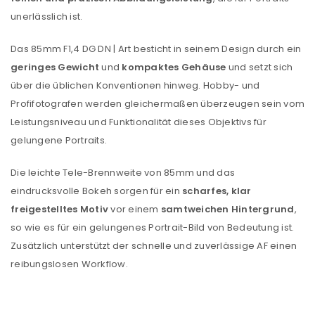
unerlässlich ist.
Das 85mm F1,4 DG DN | Art besticht in seinem Design durch ein
geringes Gewicht
und
kompaktes Gehäuse
und setzt sich
über die üblichen Konventionen hinweg. Hobby- und
Profifotografen werden gleichermaßen überzeugen sein vom
Leistungsniveau und Funktionalität dieses Objektivs für
gelungene Portraits.
Die leichte Tele-Brennweite von 85mm und das
eindrucksvolle Bokeh sorgen für ein
scharfes, klar
freigestelltes Motiv
vor einem
samtweichen Hintergrund
,
so wie es für ein gelungenes Portrait-Bild von Bedeutung ist.
Zusätzlich unterstützt der schnelle und zuverlässige AF einen
reibungslosen Workflow.