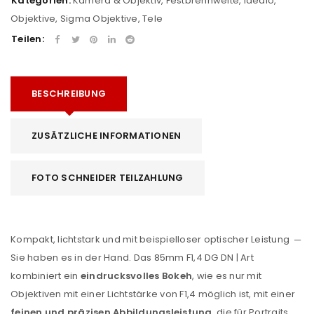
Kategorien:
Kamera & Objektiv
,
Festbrennweite
,
Idealo
,
Objektive
,
Sigma Objektive
,
Tele
Teilen:
BESCHREIBUNG
ZUSÄTZLICHE INFORMATIONEN
FOTO SCHNEIDER TEILZAHLUNG
Kompakt, lichtstark und mit beispielloser optischer Leistung ─
Sie haben es in der Hand. Das 85mm F1,4 DG DN | Art
kombiniert ein
eindrucksvolles Bokeh
, wie es nur mit
Objektiven mit einer Lichtstärke von F1,4 möglich ist, mit einer
feinen und präzisen Abbildungsleistung
, die für Portraits