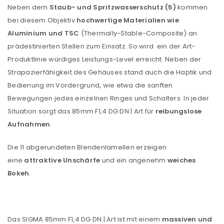
Neben dem
Staub- und Spritzwasserschutz (5)
kommen
bei diesem Objektiv
hochwertige Materialien wie
Anmeldeformular geschützt durch
WP Captcha
Aluminium und TSC
(Thermally-Stable-Composite) an
Angemeldet bleiben
ANMELDEN
prädestinierten Stellen zum Einsatz. So wird ein der Art-
Produktlinie würdiges Leistungs-Level erreicht. Neben der
Strapazierfähigkeit des Gehäuses stand auch die Haptik und
PASSWORT VERGESSEN?
Bedienung im Vordergrund, wie etwa die sanften
Bewegungen jedes einzelnen Ringes und Schalters. In jeder
REGISTRIEREN
Situation sorgt das 85mm F1,4 DG DN | Art für
reibungslose
Aufnahmen
.
E-Mail-Adresse
*
Die 11 abgerundeten Blendenlamellen erzeigen
eine
attraktive Unschärfe
und ein angenehm
weiches
Bokeh
.
Ein Link zum Erstellen eines neuen Passworts wird an
deine E-Mail-Adresse gesendet.
NEWSLETTER ABONNIEREN
Das SIGMA 85mm F1,4 DG DN | Art ist mit einem
massiven und