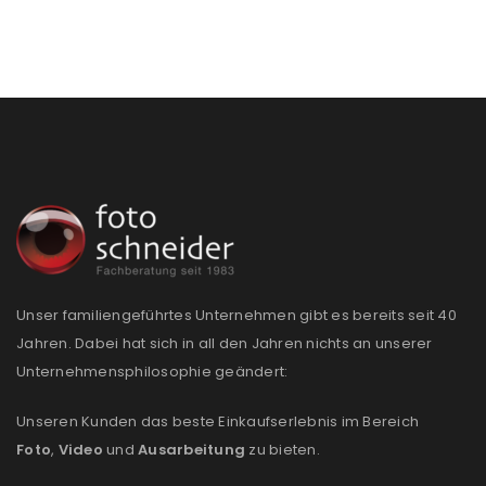
Passwort
*
Anmeldeformular geschützt durch
WP Captcha
Angemeldet bleiben
ANMELDEN
PASSWORT VERGESSEN?
Unser familiengeführtes Unternehmen gibt es bereits seit 40
Jahren. Dabei hat sich in all den Jahren nichts an unserer
REGISTRIEREN
Unternehmensphilosophie geändert:
E-Mail-Adresse
*
Unseren Kunden das beste Einkaufserlebnis im Bereich
Foto
,
Video
und
Ausarbeitung
zu bieten.