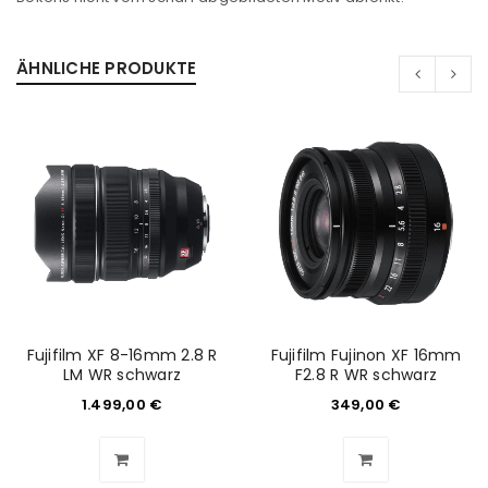
ÄHNLICHE PRODUKTE
Fujifilm XF 8-16mm 2.8 R
Fujifilm Fujinon XF 16mm
LM WR schwarz
F2.8 R WR schwarz
ANMELDEN
1.499,00
€
349,00
€
Benutzername oder E-Mail-Adresse
*