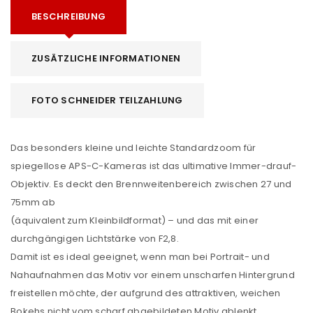
BESCHREIBUNG
ZUSÄTZLICHE INFORMATIONEN
FOTO SCHNEIDER TEILZAHLUNG
Das besonders kleine und leichte Standardzoom für
spiegellose APS-C-Kameras ist das ultimative Immer-drauf-
Objektiv. Es deckt den Brennweitenbereich zwischen 27 und
75mm ab
(äquivalent zum Kleinbildformat) – und das mit einer
durchgängigen Lichtstärke von F2,8.
Damit ist es ideal geeignet, wenn man bei Portrait- und
Nahaufnahmen das Motiv vor einem unscharfen Hintergrund
freistellen möchte, der aufgrund des attraktiven, weichen
Bokehs nicht vom scharf abgebildeten Motiv ablenkt.