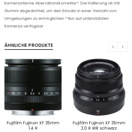
kamerainterne Aberrationskorrektur*. Die Halterung ist mit
Gummi abgedichtet, um den Einsatz in einer Vielzahl von
Umgebungen zu ermöglichen.* Nur auf unterstützten
Kameras verfügbar.
ÄHNLICHE PRODUKTE
ANMELDEN
Benutzername oder E-Mail-Adresse
*
Passwort
*
Fujifilm Fujinon XF 35mm
Fujifilm Fujinon XF 35mm
Anmeldeformular geschützt durch
WP Captcha
1.4 R
2.0 R WR schwarz