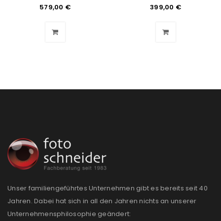
579,00
€
399,00
€
Angemeldet bleiben
ANMELDEN
PASSWORT VERGESSEN?
REGISTRIEREN
E-Mail-Adresse
*
Ein Link zum Erstellen eines neuen Passworts wird an
deine E-Mail-Adresse gesendet.
NEWSLETTER ABONNIEREN
Unser familiengeführtes Unternehmen gibt es bereits seit 40
Jahren. Dabei hat sich in all den Jahren nichts an unserer
Please select all the ways you would like to hear from
Unternehmensphilosophie geändert:
us