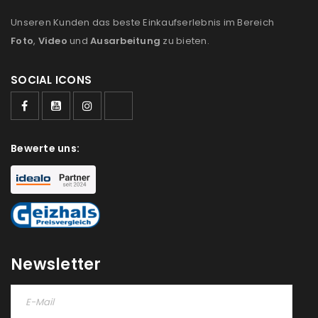
Ich stimme zu
Unseren Kunden das beste Einkaufserlebnis im Bereich
Foto
,
Video
und
Ausarbeitung
zu bieten.
Ja, ich möchte ein Kundenkonto eröffnen und
akzeptiere die
Datenschutzerklärung
.
*
SOCIAL ICONS
REGISTRIEREN
Bewerte uns:
Newsletter