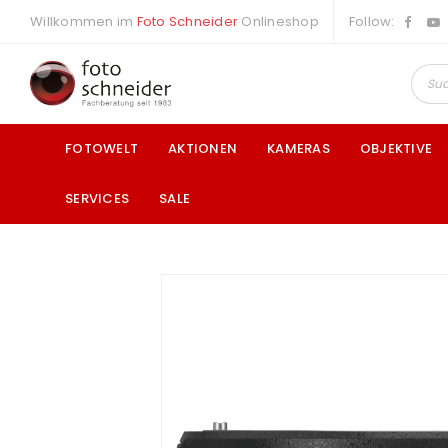
Willkommen im
Foto Schneider
Onlineshop
Follow:
FOTOWELT
AKTIONEN
KAMERAS
OBJEKTIVE
SERVICES
SALE
a