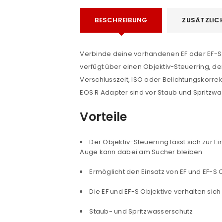
BESCHREIBUNG
ZUSÄTZLIC
Verbinde deine vorhandenen EF oder EF-S 
verfügt über einen Objektiv-Steuerring, 
Verschlusszeit, ISO oder Belichtungskorr
EOS R Adapter sind vor Staub und Spritzwas
Vorteile
Der Objektiv-Steuerring lässt sich zur E
Auge kann dabei am Sucher bleiben
Ermöglicht den Einsatz von EF und EF-S
Die EF und EF-S Objektive verhalten si
Staub- und Spritzwasserschutz
ANMELDEN