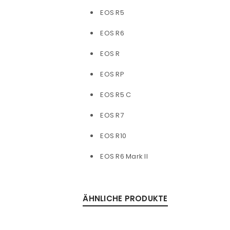
EOS R5
EOS R6
EOS R
EOS RP
EOS R5 C
EOS R7
EOS R10
EOS R6 Mark II
ÄHNLICHE PRODUKTE