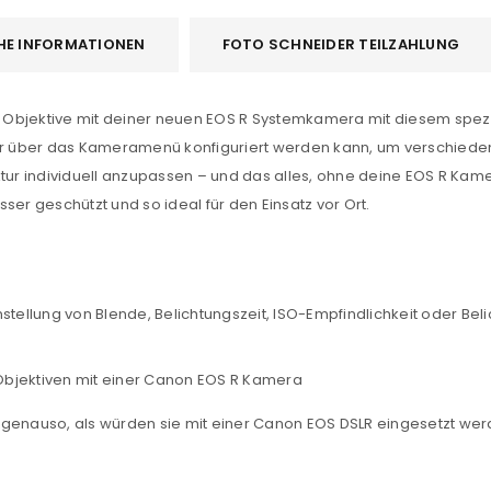
HE INFORMATIONEN
FOTO SCHNEIDER TEILZAHLUNG
Objektive mit deiner neuen EOS R Systemkamera mit diesem spezi
der über das Kameramenü konfiguriert werden kann, um verschieden
ektur individuell anzupassen – und das alles, ohne deine EOS R K
ser geschützt und so ideal für den Einsatz vor Ort.
instellung von Blende, Belichtungszeit, ISO-Empfindlichkeit oder Be
 Objektiven mit einer Canon EOS R Kamera
ch genauso, als würden sie mit einer Canon EOS DSLR eingesetzt we
REGISTRIEREN