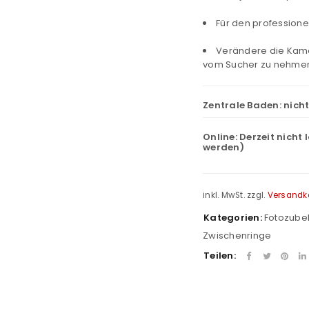
Für den professionel
Verändere die Kame
vom Sucher zu nehme
Zentrale Baden:
nich
Online:
Derzeit nicht 
werden)
inkl. MwSt.
zzgl.
Versandk
Kategorien:
Fotozube
Zwischenringe
Teilen: