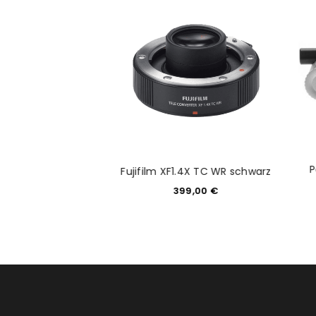
P
e Mount Bracket S
Fujifilm XF1.4X TC WR schwarz
9,90
€
399,00
€