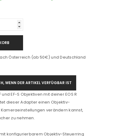
KORB
ach Österreich (ab 50€) und Deutschland
H, WENN DER ARTIKEL VERFÜGBAR IST
und EF-S Objektiven mit deiner EOS R
tet dieser Adapter einen Objektiv-
u Kameraeinstellungen verändern kannst,
cher zu nehmen.
mit konfigurierbarem Objektiv-Steuerring