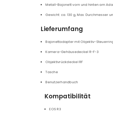
Metall-Bajonett vorn und hinten am Ada
Benutzername oder E-Mail-Adre
Gewicht: ca. 130 g, Max. Durchmesser u
Lieferumfang
Passwort
*
Bajonettadapter mit Objektiv-Steuerrin
Kamera-Gehäusedeckel R-F-3
Anmeldeformular geschü
Objektivrückdeckel RF
ANMELDEN
Tasche
Benutzerhandbuch
PASSWORT VERGESSEN?
Kompatibilität
EOS R3