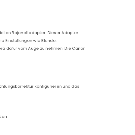
ellen Bajonettadapter. Dieser Adapter
e Einstellungen wie Blende,
amera dafür vom Auge zu nehmen. Die Canon
lichtungskorrektur konfigurieren und das
rden