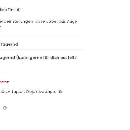
len Einsatz
raeinstellungen, ohne dabei das Auge
n
t lagernd
lagernd (kann gerne für dich bestellt
osten
hör
,
Adapter
,
Objektivadapter &