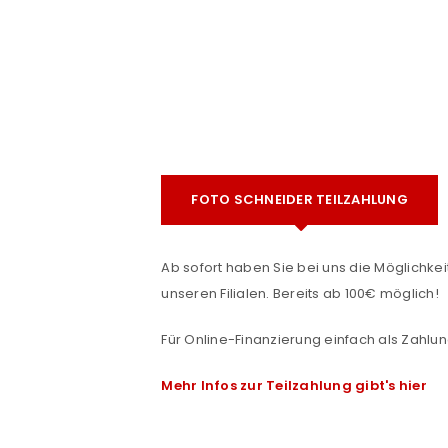
FOTO SCHNEIDER TEILZAHLUNG
e
ANMELDEN
Ab sofort haben Sie bei uns die Möglichkeit
unseren Filialen. Bereits ab 100€ möglich!
Benutzername oder E-Mail-Adre
Für Online-Finanzierung einfach als Zahlun
Mehr Infos zur Teilzahlung gibt's hier
Passwort
*