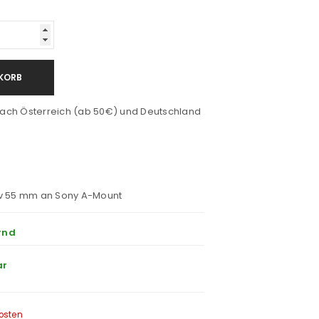
KORB
ach Österreich (ab 50€) und Deutschland
iv 55 mm an Sony A-Mount
rnd
ar
osten