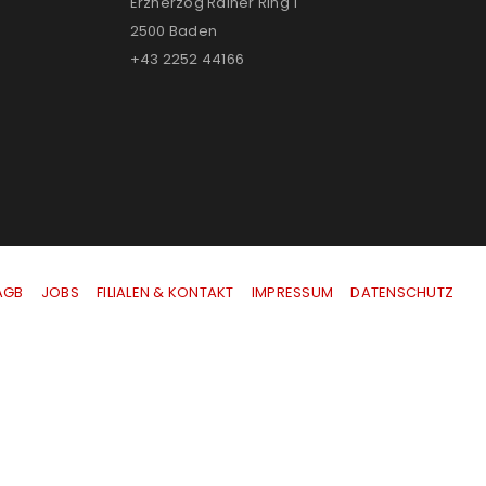
Erzherzog Rainer Ring 1
2500 Baden
+43 2252 44166
AGB
|
JOBS
|
FILIALEN & KONTAKT
|
IMPRESSUM
|
DATENSCHUTZ