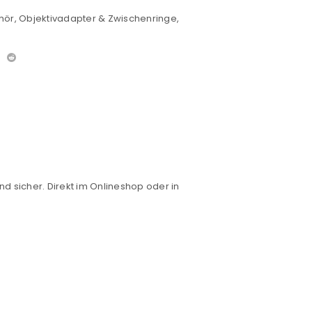
hör
,
Objektivadapter & Zwischenringe
,
nd sicher. Direkt im Onlineshop oder in
euen Passworts wird an deine E-