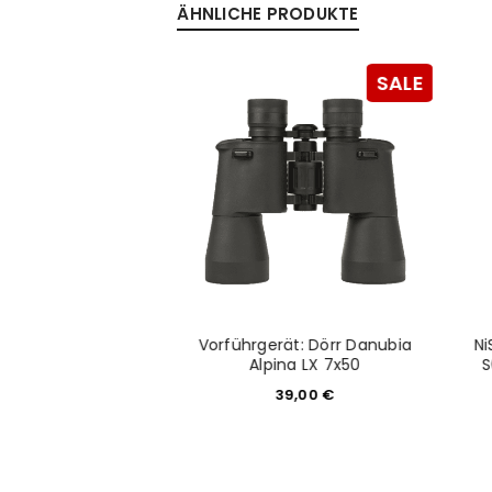
ÄHNLICHE PRODUKTE
Anmeldeformular geschü
SALE
SALE
ANMELDEN
PASSWORT VERGESSEN?
lar ND64 (1.8) 6
Vorführgerät: Dörr Danubia
Ni
lter für NiSi V6/V5
Alpina LX 7x50
S
4,50
€
39,00
€