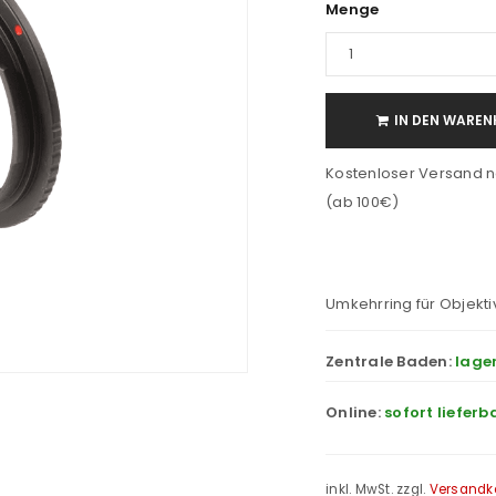
Menge
IN DEN WAREN
Kostenloser Versand n
(ab 100€)
Umkehrring für Objekt
Zentrale Baden:
lage
Online:
sofort lieferb
inkl. MwSt.
zzgl.
Versandk