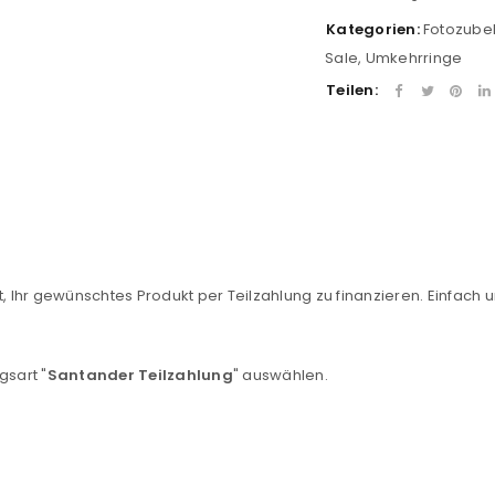
Kategorien:
Fotozube
Sale
,
Umkehrringe
Teilen:
REGISTRIEREN
, Ihr gewünschtes Produkt per Teilzahlung zu finanzieren. Einfach u
sse
*
E-Mail-Adresse
*
gsart "
Santander Teilzahlung
" auswählen.
Ein Link zum Erstellen eines n
Mail-Adresse gesendet.