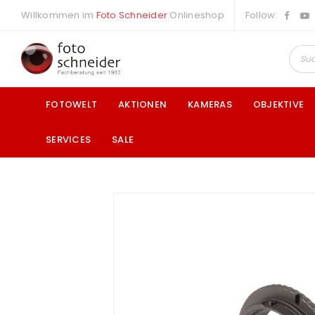
Willkommen im
Foto Schneider
Onlineshop
Follow:
FOTOWELT
AKTIONEN
KAMERAS
OBJEKTIVE
SERVICES
SALE
a