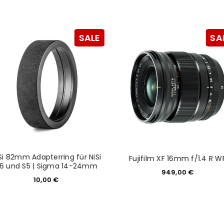
NEWSLETTER ABONNIEREN
tzt durch
WP Captcha
Please select all the ways you 
SALE
SA
Angemeldet bleiben
Ich stimme zu
Ja, ich möchte ein Kunden
Datenschutzerklärung
.
*
REGISTRIEREN
Si 82mm Adapterring für NiSi
Fujifilm XF 16mm f/1.4 R W
6 und S5 | Sigma 14-24mm
949,00
€
10,00
€