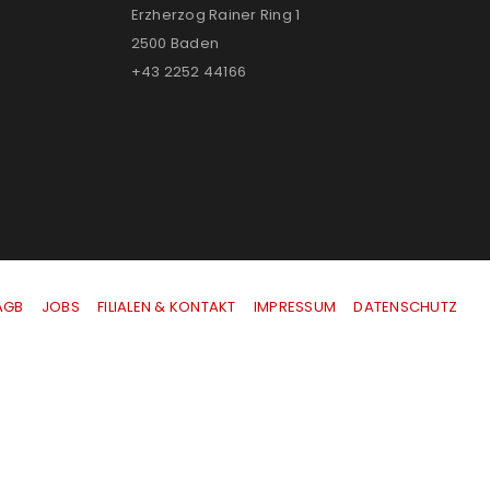
Erzherzog Rainer Ring 1
2500 Baden
+43 2252 44166
AGB
|
JOBS
|
FILIALEN & KONTAKT
|
IMPRESSUM
|
DATENSCHUTZ