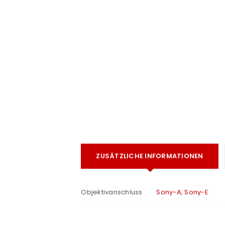
e
ANMELDEN
ZUSÄTZLICHE INFORMATIONEN
Benutzername oder E-Mail-Adre
Objektivanschluss
Sony-A
,
Sony-E
Passwort
*