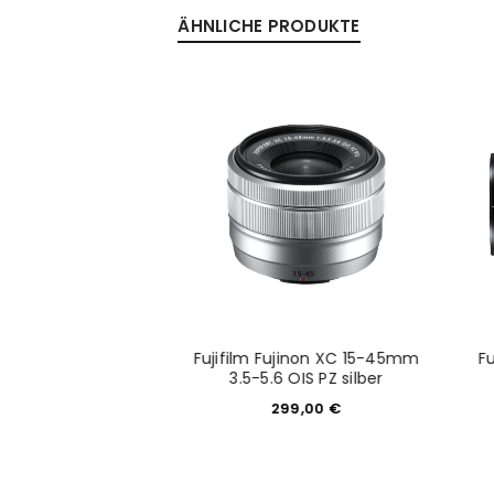
ÄHNLICHE PRODUKTE
Anmeldeformular geschü
ANMELDEN
PASSWORT VERGESSEN?
inon XC 50-230mm
Fujifilm Fujinon XC 15-45mm
F
OIS II silber
3.5-5.6 OIS PZ silber
99,00
€
299,00
€