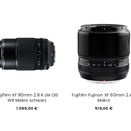
NEWSLETTER ABONNIEREN
tzt durch
WP Captcha
Please select all the ways you 
Angemeldet bleiben
Ich stimme zu
Ja, ich möchte ein Kunden
Datenschutzerklärung
.
*
REGISTRIEREN
ujifilm XF 80mm 2.8 R LM OIS
Fujifilm Fujinon XF 60mm 2.
WR Makro schwarz
Makro
1.099,00
€
519,00
€