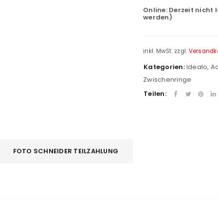
Online:
Derzeit nicht 
werden)
inkl. MwSt.
zzgl.
Versandk
Kategorien:
Idealo
,
A
Zwischenringe
Teilen:
REGISTRIEREN
FOTO SCHNEIDER TEILZAHLUNG
sse
*
E-Mail-Adresse
*
Ein Link zum Erstellen eines n
Mail-Adresse gesendet.