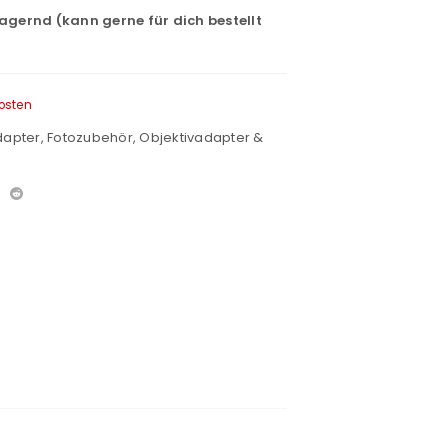
lagernd (kann gerne für dich bestellt
osten
dapter
,
Fotozubehör
,
Objektivadapter &
euen Passworts wird an deine E-