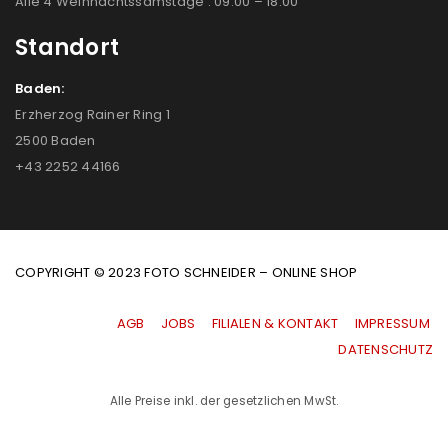
Alle 4 Weihnachtssamstage : 09:00 – 18:00
Standort
Baden:
Erzherzog Rainer Ring 1
2500 Baden
+43 2252 44166
COPYRIGHT © 2023 FOTO SCHNEIDER – ONLINE SHOP
AGB
|
JOBS
|
FILIALEN & KONTAKT
|
IMPRESSUM
|
DATENSCHUTZ
Alle Preise inkl. der gesetzlichen MwSt.