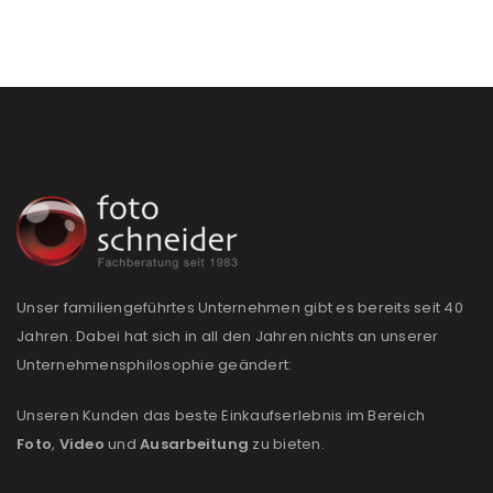
Passwort
*
Anmeldeformular geschützt durch
WP Captcha
Angemeldet bleiben
ANMELDEN
PASSWORT VERGESSEN?
Unser familiengeführtes Unternehmen gibt es bereits seit 40
Jahren. Dabei hat sich in all den Jahren nichts an unserer
REGISTRIEREN
Unternehmensphilosophie geändert:
Unseren Kunden das beste Einkaufserlebnis im Bereich
E-Mail-Adresse
*
Foto
,
Video
und
Ausarbeitung
zu bieten.