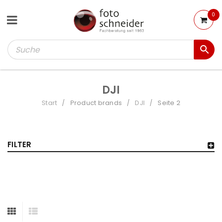
0
DJI
Start
Product brands
DJI
Seite 2
/
/
/
FILTER