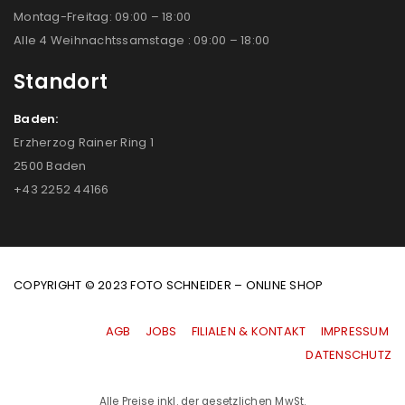
Montag-Freitag: 09:00 – 18:00
Alle 4 Weihnachtssamstage : 09:00 – 18:00
Standort
Baden:
Erzherzog Rainer Ring 1
2500 Baden
+43 2252 44166
COPYRIGHT © 2023 FOTO SCHNEIDER – ONLINE SHOP
AGB
|
JOBS
|
FILIALEN & KONTAKT
|
IMPRESSUM
|
DATENSCHUTZ
Alle Preise inkl. der gesetzlichen MwSt.