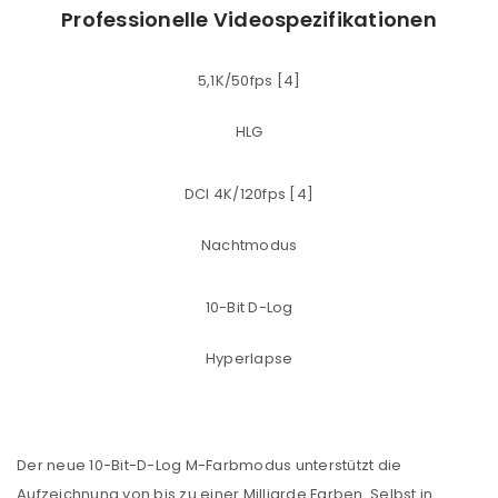
Professionelle Videospezifikationen
5,1K/50fps [4]
HLG
DCI 4K/120fps [4]
Nachtmodus
10-Bit D-Log
Hyperlapse
Der neue 10-Bit-D-Log M-Farbmodus unterstützt die
Aufzeichnung von bis zu einer Milliarde Farben. Selbst in