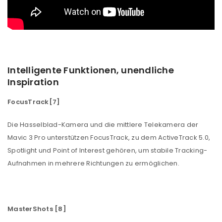
Passwort
*
Anmeldeformular geschützt durch
WP Captcha
Intelligente Funktionen, unendliche
Angemeldet bleiben
ANMELDEN
Inspiration
PASSWORT VERGESSEN?
FocusTrack[7]
Die Hasselblad-Kamera und die mittlere Telekamera der
REGISTRIEREN
Mavic 3 Pro unterstützen FocusTrack, zu dem ActiveTrack 5.0,
Spotlight und Point of Interest gehören, um stabile Tracking-
Aufnahmen in mehrere Richtungen zu ermöglichen.
E-Mail-Adresse
*
Ein Link zum Erstellen eines neuen Passworts wird an
MasterShots [8]
deine E-Mail-Adresse gesendet.