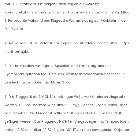
mit FCC-Standard. Die obigen Daten zeigen die weiteste
Kommunikationsreichweite für einen Flug in eine Richtung, ohne Rückflug.
Bitte beachte während des Fluges die Warnmeldung zur Rückkehr in der
DJI Fly App.
4. ActiveTrack ist bei Videoauflösungen über 4K oder Bildraten über 60 fps
nicht verfügbar.
5. Der tatsächlich verfügbare Speicherplatz kann aufgrund der
Systemkonfiguration reduziert sein. Weitere Informationen findest du in
den technischen Daten der Mavic 3 Pro.
6. Das Fluggerät darf NICHT bei widrigen Wetterverhältnissen eingesetzt
werden, z. B. bei starkem Wind über 13,8 m/s, Schnee, Regen, Nebel, Hagel
oder Gewitter. Das Fluggerät sollte NICHT höher als 6.000 m über NHN
geflogen werden. Das Fluggerät NICHT in Umgebungen mit Temperaturen
unter -10 °C oder über 40 °C fliegen. NICHT von sich bewegenden Objekten