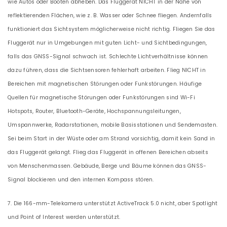
wie Autos oder Booten abheben. Das Fluggerät NICHT in der Nähe von
reflektierenden Flächen, wie z. B. Wasser oder Schnee fliegen. Andernfalls
funktioniert das Sichtsystem möglicherweise nicht richtig. Fliegen Sie das
Fluggerät nur in Umgebungen mit guten Licht- und Sichtbedingungen,
falls das GNSS-Signal schwach ist. Schlechte Lichtverhältnisse können
dazu führen, dass die Sichtsensoren fehlerhaft arbeiten. Flieg NICHT in
Bereichen mit magnetischen Störungen oder Funkstörungen. Häufige
Quellen für magnetische Störungen oder Funkstörungen sind Wi-Fi
Hotspots, Router, Bluetooth-Geräte, Hochspannungsleitungen,
Umspannwerke, Radarstationen, mobile Basisstationen und Sendemasten.
Sei beim Start in der Wüste oder am Strand vorsichtig, damit kein Sand in
das Fluggerät gelangt. Flieg das Fluggerät in offenen Bereichen abseits
von Menschenmassen. Gebäude, Berge und Bäume können das GNSS-
Signal blockieren und den internen Kompass stören.
7. Die 166-mm-Telekamera unterstützt ActiveTrack 5.0 nicht, aber Spotlight
und Point of Interest werden unterstützt.