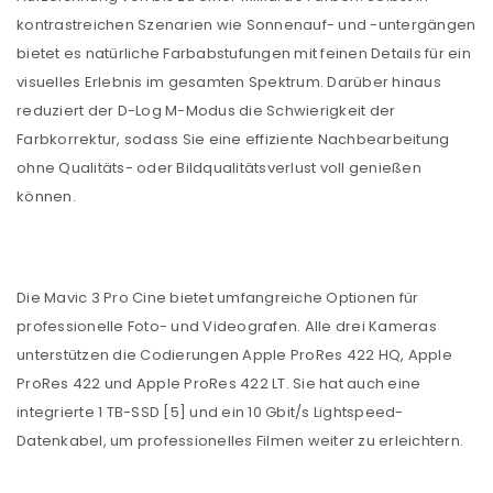
kontrastreichen Szenarien wie Sonnenauf- und -untergängen
bietet es natürliche Farbabstufungen mit feinen Details für ein
visuelles Erlebnis im gesamten Spektrum. Darüber hinaus
reduziert der D-Log M-Modus die Schwierigkeit der
Farbkorrektur, sodass Sie eine effiziente Nachbearbeitung
ohne Qualitäts- oder Bildqualitätsverlust voll genießen
können.
Die Mavic 3 Pro Cine bietet umfangreiche Optionen für
professionelle Foto- und Videografen. Alle drei Kameras
unterstützen die Codierungen Apple ProRes 422 HQ, Apple
ProRes 422 und Apple ProRes 422 LT. Sie hat auch eine
integrierte 1 TB-SSD [5] und ein 10 Gbit/s Lightspeed-
Datenkabel, um professionelles Filmen weiter zu erleichtern.