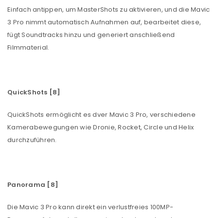
Einfach antippen, um MasterShots zu aktivieren, und die Mavic
NEWSLETTER ABONNIEREN
3 Pro nimmt automatisch Aufnahmen auf, bearbeitet diese,
fügt Soundtracks hinzu und generiert anschließend
Please select all the ways you would like to hear from
Filmmaterial.
us
Ich stimme zu
QuickShots [8]
Ja, ich möchte ein Kundenkonto eröffnen und
akzeptiere die
Datenschutzerklärung
.
*
QuickShots ermöglicht es dver Mavic 3 Pro, verschiedene
Kamerabewegungen wie Dronie, Rocket, Circle und Helix
durchzuführen.
REGISTRIEREN
Panorama [8]
Die Mavic 3 Pro kann direkt ein verlustfreies 100MP-